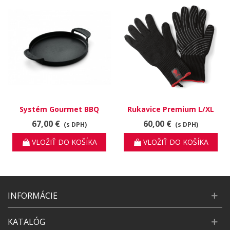
Systém Gourmet BBQ
Rukavice Premium L/XL
panvica
67,00 €
60,00 €
(s DPH)
(s DPH)
VLOŽIŤ DO KOŠÍKA
VLOŽIŤ DO KOŠÍKA
INFORMÁCIE
KATALÓG