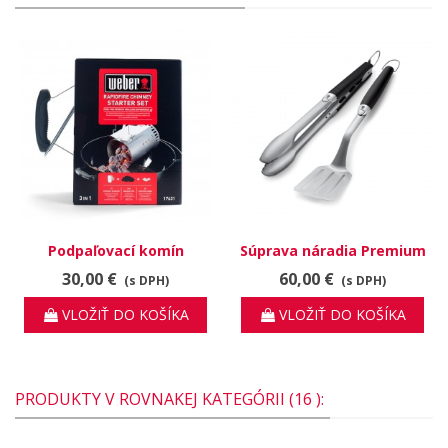
Podpaľovací komín
Súprava náradia Premium
"Starter Set" + 2KG
30,00 €
60,00 €
(s DPH)
(s DPH)
brikiet + 12 zapaľovacích
kociek
VLOŽIŤ DO KOŠÍKA
VLOŽIŤ DO KOŠÍKA
PRODUKTY V ROVNAKEJ KATEGÓRII (16 ):