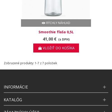
RÝCHLY NÁHĽAD
Smoothie fľaša 0,5L
41,00 €
(s DPH)
VLOŽIŤ DO KOŠÍKA
Zobrazené produkty: 1-7 z 7 položiek
INFORMÁCIE
KATALÓG