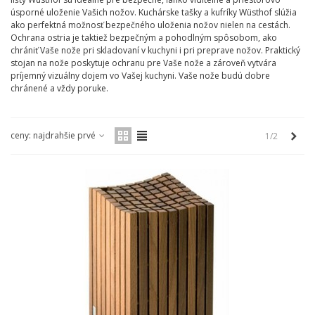
úsporné uloženie Vašich nožov. Kuchárske tašky a kufríky Wüsthof slúžia
ako perfektná možnosť bezpečného uloženia nožov nielen na cestách.
Ochrana ostria je taktiež bezpečným a pohodlným spôsobom, ako
chrániť Vaše nože pri skladovaní v kuchyni i pri preprave nožov. Praktický
stojan na nože poskytuje ochranu pre Vaše nože a zároveň vytvára
príjemný vizuálny dojem vo Vašej kuchyni. Vaše nože budú dobre
chránené a vždy poruke.
Ďale
ceny: najdrahšie prvé
1/2