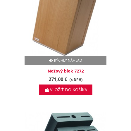
RÝCHLY NÁHĽAD
Nožový blok 7272
271,00 €
(s DPH)
VLOŽIŤ DO KOŠÍKA