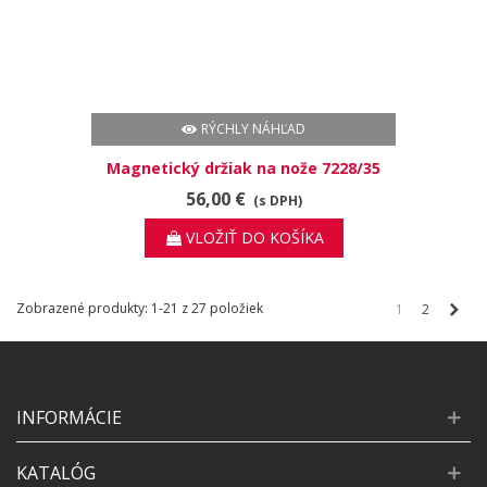
RÝCHLY NÁHĽAD
Magnetický držiak na nože 7228/35
56,00 €
(s DPH)
VLOŽIŤ DO KOŠÍKA
Ďale
Zobrazené produkty: 1-21 z 27 položiek
1
2
INFORMÁCIE
KATALÓG