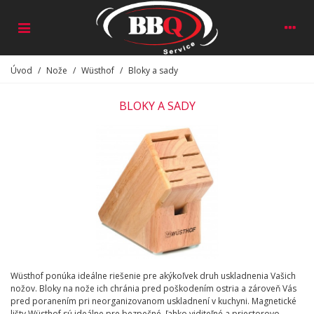
Úvod
/
Nože
/
Wüsthof
/
Bloky a sady
BLOKY A SADY
Wüsthof ponúka ideálne riešenie pre akýkoľvek druh uskladnenia Vašich
nožov. Bloky na nože ich chránia pred poškodením ostria a zároveň Vás
pred poranením pri neorganizovanom uskladnení v kuchyni. Magnetické
lišty Wüsthof sú ideálne pre bezpečné, ľahko viditeľné a priestorovo