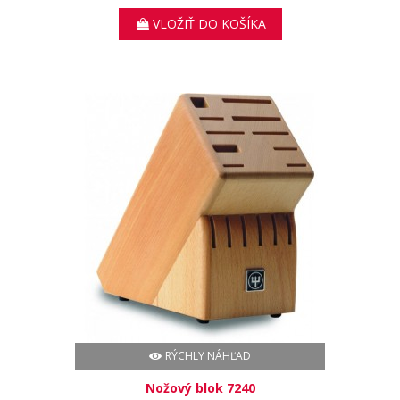
VLOŽIŤ DO KOŠÍKA
RÝCHLY NÁHĽAD
Nožový blok 7240