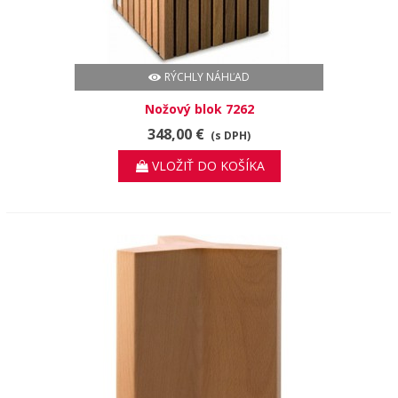
RÝCHLY NÁHĽAD
Nožový blok 7262
348,00 €
(s DPH)
VLOŽIŤ DO KOŠÍKA