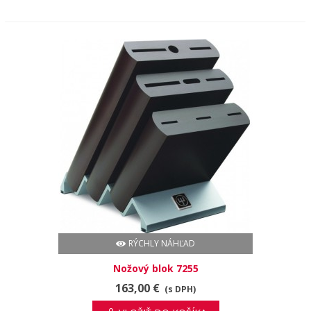
RÝCHLY NÁHĽAD
Nožový blok 7255
163,00 €
(s DPH)