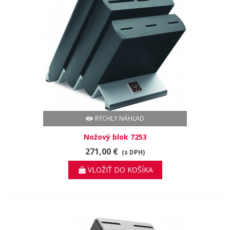
RÝCHLY NÁHĽAD
Nožový blok 7253
271,00 €
(s DPH)
VLOŽIŤ DO KOŠÍKA