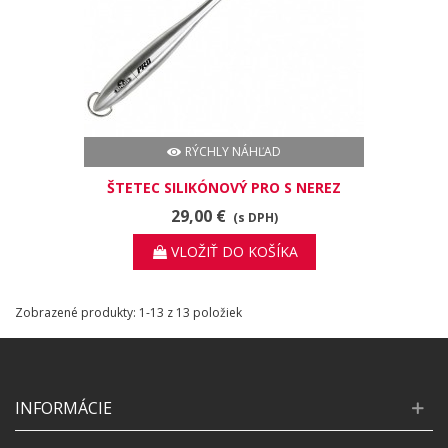
RÝCHLY NÁHĽAD
ŠTETEC SILIKÓNOVÝ PRO S NEREZ
DRŽIAKOM 11,5
29,00 €
(s DPH)
VLOŽIŤ DO KOŠÍKA
Zobrazené produkty: 1-13 z 13 položiek
INFORMÁCIE