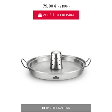
79,00 €
(s DPH)
VLOŽIŤ DO KOŠÍKA
RÝCHLY NÁHĽAD