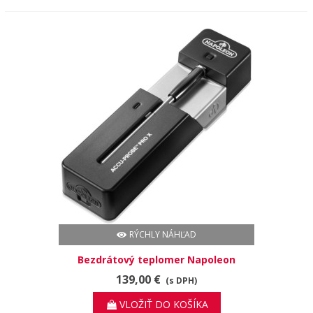
RÝCHLY NÁHĽAD
Bezdrátový teplomer Napoleon
ACCU-PROBE™ PRO X.
139,00 €
(s DPH)
VLOŽIŤ DO KOŠÍKA