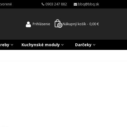
atvorené
0903 247 882
bbq@bbq.sk
Prihlásenie
Nákupný košík
-
0,00 €
0
treby
Kuchynské moduly
Darčeky