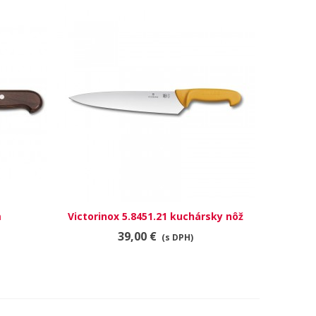
m
Victorinox 5.8451.21 kuchársky nôž
RÝCHLY NÁHĽAD
39,00 €
(s DPH)