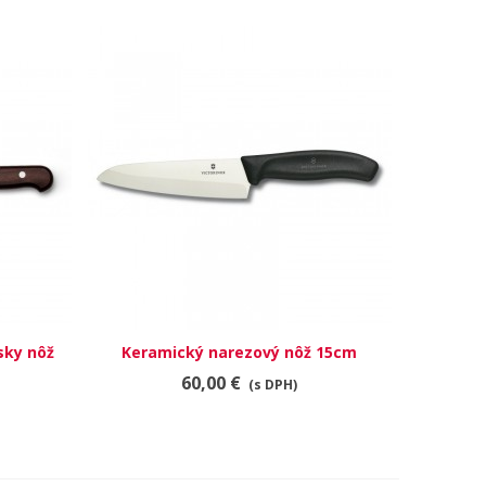
sky nôž
Keramický narezový nôž 15cm
RÝCHLY NÁHĽAD
60,00 €
(s DPH)