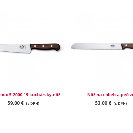
inox 5.2000.19 kuchársky nôž
RÝCHLY NÁHĽAD
Nôž na chlieb a pečiv
RÝCHLY NÁHĽAD
59,00 €
53,00 €
(s DPH)
(s DPH)