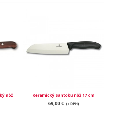
ský nôž
Keramický Santoku nôž 17 cm
RÝCHLY NÁHĽAD
69,00 €
(s DPH)