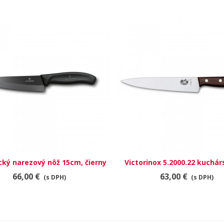
ký narezový nôž 15cm, čierny
RÝCHLY NÁHĽAD
Victorinox 5.2000.22 kuchár
RÝCHLY NÁHĽAD
66,00 €
63,00 €
(s DPH)
(s DPH)