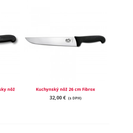
sky nôž
Kuchynský nôž 26 cm Fibrox
RÝCHLY NÁHĽAD
32,00 €
(s DPH)