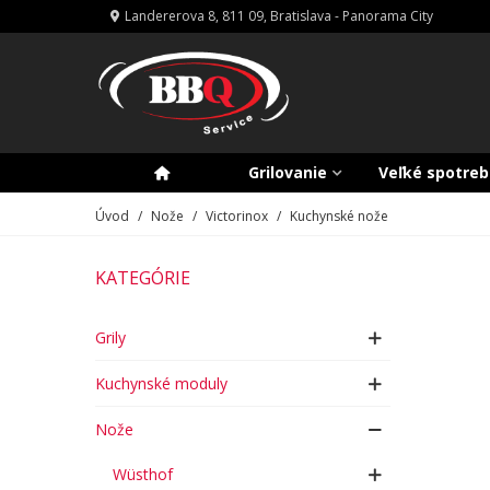
Landererova 8, 811 09, Bratislava - Panorama City
Grilovanie
Veľké spotreb
Úvod
/
Nože
/
Victorinox
/
Kuchynské nože
KATEGÓRIE
Grily
Kuchynské moduly
Nože
Wüsthof