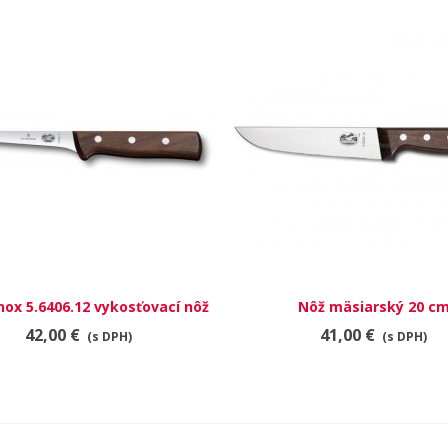
nox 5.6406.12 vykosťovací nôž
RÝCHLY NÁHĽAD
Nôž mäsiarský 20 c
RÝCHLY NÁHĽAD
42,00 €
41,00 €
(s DPH)
(s DPH)