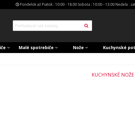
Pondelok až Piatok : 10:00 - 18:00 Sobota : 10:00 - 13:00 Nedeľa : z
iče
Malé spotrebiče
Nože
Kuchynské po
KUCHYNSKÉ NOŽE