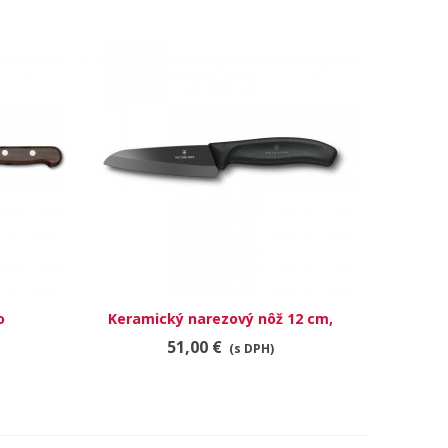
o
Keramický narezový nôž 12 cm,
RÝCHLY NÁHĽAD
čierny
51,00 €
(s DPH)