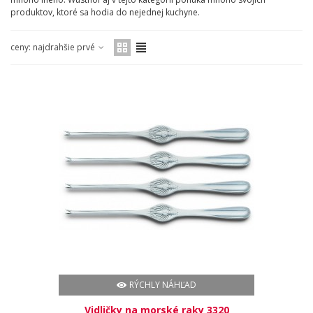
produktov, ktoré sa hodia do nejednej kuchyne.
ceny: najdrahšie prvé
RÝCHLY NÁHĽAD
Vidličky na morské raky 3320