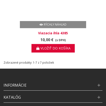
RÝCHLY NÁHĽAD
Viazacia ihla 4385
10,00 €
(s DPH)
VLOŽIŤ DO KOŠÍKA
Zobrazené produkty: 1-7 z 7 položiek
INFORMÁCIE
KATALÓG