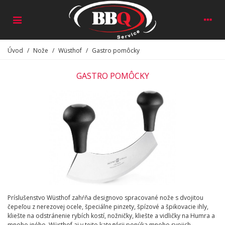
Úvod
/
Nože
/
Wüsthof
/
Gastro pomôcky
GASTRO POMÔCKY
Príslušenstvo Wüsthof zahŕňa designovo spracované nože s dvojitou
čepeľou z nerezovej ocele, špeciálne pinzety, špízové a špikovacie ihly,
kliešte na odstránenie rybích kostí, nožničky, kliešte a vidličky na Humra a
mnoho iného. Wüsthof aj v tejto kategórii ponúka mnoho svojich