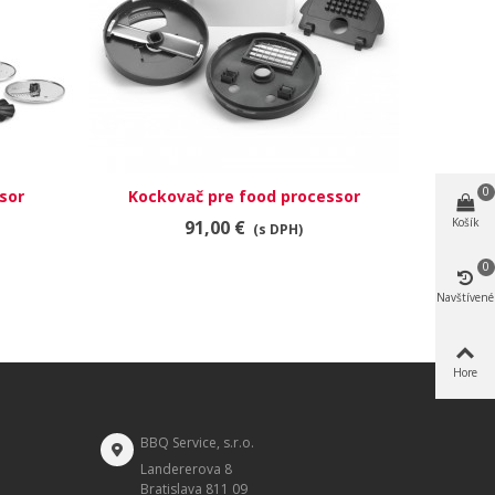
0
sor
Kockovač pre food processor
RÝCHLY NÁHĽAD
KFP1644 (12mm)
Košík
91,00 €
(s DPH)
0
Navštívené
Hore
BBQ Service, s.r.o.
Landererova 8
Bratislava 811 09