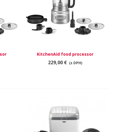
sor
KitchenAid food processor
RÝCHLY NÁHĽAD
5KFP0921ECU
229,00 €
(s DPH)