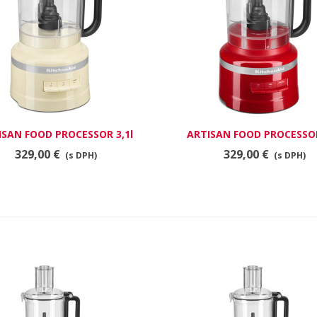
ISAN FOOD PROCESSOR 3,1l
RÝCHLY NÁHĽAD
ARTISAN FOOD PROCESSOR
RÝCHLY NÁHĽAD
KRÉMOVÝ
kráľovská červená
329,00 €
329,00 €
(s DPH)
(s DPH)