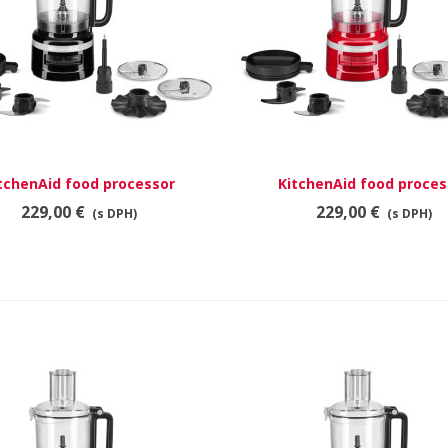
tchenAid food processor
RÝCHLY NÁHĽAD
KitchenAid food proces
RÝCHLY NÁHĽAD
5KFP0921EOB
5KFP0921EER
229,00 €
229,00 €
(s DPH)
(s DPH)