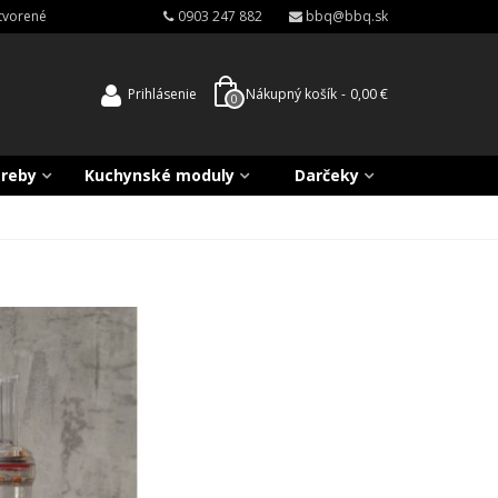
atvorené
0903 247 882
bbq@bbq.sk
Prihlásenie
Nákupný košík
-
0,00 €
0
treby
Kuchynské moduly
Darčeky