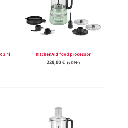
 3,1l
KitchenAid food processor
RÝCHLY NÁHĽAD
5KFP0921EPT
229,00 €
(s DPH)