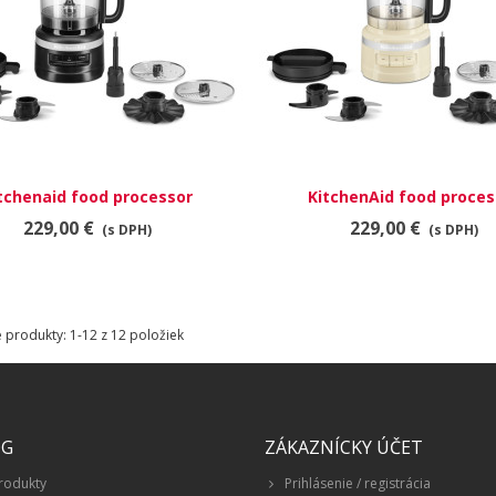
tchenaid food processor
RÝCHLY NÁHĽAD
KitchenAid food proces
RÝCHLY NÁHĽAD
5KFP0921EBM
5KFP0921EAC
229,00 €
229,00 €
(s DPH)
(s DPH)
produkty: 1-12 z 12 položiek
ÓG
ZÁKAZNÍCKY ÚČET
rodukty
Prihlásenie / registrácia