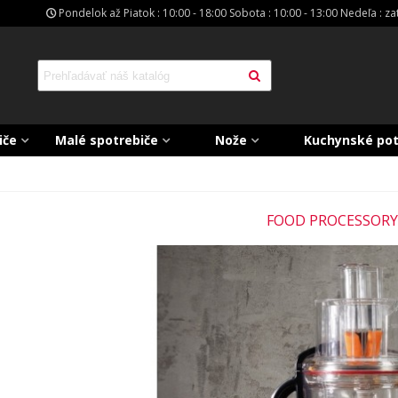
Pondelok až Piatok : 10:00 - 18:00 Sobota : 10:00 - 13:00 Nedeľa : z
iče
Malé spotrebiče
Nože
Kuchynské po
FOOD PROCESSORY