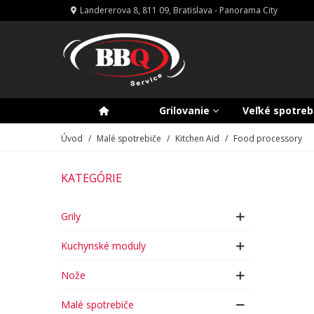
Landererova 8, 811 09, Bratislava - Panorama City
Grilovanie
Veľké spotreb
Úvod
/
Malé spotrebiče
/
Kitchen Aid
/
Food processory
KATEGÓRIE
Grily
Kuchynské moduly
Nože
Malé spotrebiče