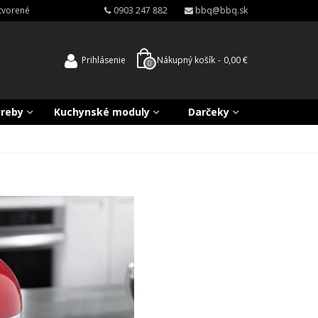
atvorené
0903 247 882
bbq@bbq.sk
Prihlásenie
Nákupný košík
-
0,00 €
0
treby
Kuchynské moduly
Darčeky