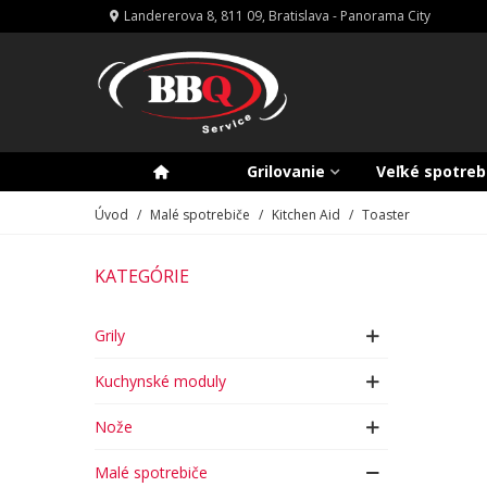
Landererova 8, 811 09, Bratislava - Panorama City
Grilovanie
Veľké spotreb
Úvod
/
Malé spotrebiče
/
Kitchen Aid
/
Toaster
KATEGÓRIE
Grily
Kuchynské moduly
Nože
Malé spotrebiče