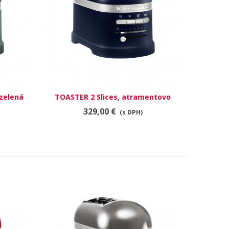
ozelená
TOASTER 2 Slices, atramentovo
RÝCHLY NÁHĽAD
modrá
329,00 €
(s DPH)