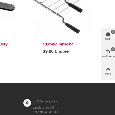
0
Košík
usty
Toustová mriežka
RÝCHLY NÁHĽAD
0
29,00 €
(s DPH)
Navštívené
Hore
BBQ Service, s.r.o.
Landererova 8
Bratislava 811 09