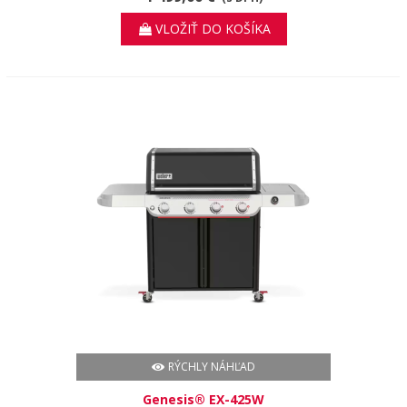
VLOŽIŤ DO KOŠÍKA
RÝCHLY NÁHĽAD
Genesis® EX-425W