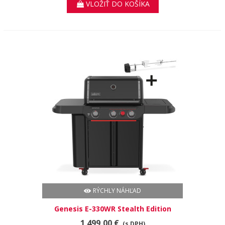
VLOŽIŤ DO KOŠÍKA
RÝCHLY NÁHĽAD
Genesis E-330WR Stealth Edition
Plynový gril 1502311
1 499,00 €
(s DPH)