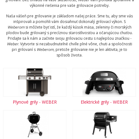
výkonné riešenia pre vaše grilovacie potreby.
Naša vášeň pre grilovanie je základom našej práce. Sme tu, aby sme vás
inšpirovali a pomohli vám dosiahnuť dokonalý grilovací výkon. S
Weberom
si môžete byť istí, že každý kúsok mäsa, zeleniny či morských
plodov bude grilovaný s precíznou starostlivosťou a očarujúcou chuťou.
Pridajte sa k nám a začnite svoju grilovaciu cestu s najlepšou značkou -
Weber
. Vytvorte si nezabudnuteľné chvíle plné vône, chuti a spoločnosti
pri grilovaní s
Weberom
, pretože grilovanie nie je len aktivita, je to
spôsob života.
Plynové grily - WEBER
Elektrické grily - WEBER