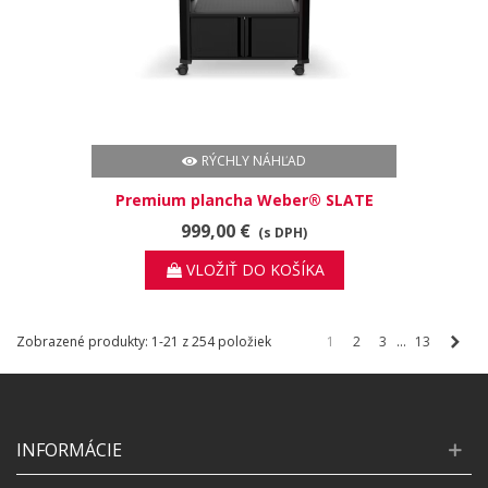
RÝCHLY NÁHĽAD
Premium plancha Weber® SLATE
GPD 76 cm
999,00 €
(s DPH)
VLOŽIŤ DO KOŠÍKA
Ďale
Zobrazené produkty: 1-21 z 254 položiek
…
1
2
3
13
INFORMÁCIE