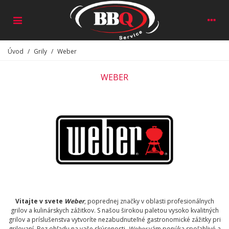
Úvod
/
Grily
/
Weber
WEBER
Vitajte v svete
Weber
, poprednej značky v oblasti profesionálnych
grilov a kulinárskych zážitkov. S našou širokou paletou vysoko kvalitných
grilov a príslušenstva vytvoríte nezabudnuteľné gastronomické zážitky pri
grilovaní. Bez ohľadu na vaše skúsenosti,
Weber
vám ponúka spoľahlivé a