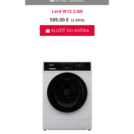
RÝCHLY NÁHĽAD
Lord W12 2.GN
589,00 €
(s DPH)
VLOŽIŤ DO KOŠÍKA