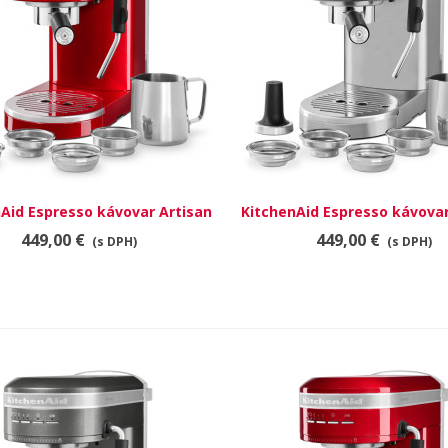
Aid Espresso kávovar Artisan
RÝCHLY NÁHĽAD
KitchenAid Espresso kávovar
RÝCHLY NÁHĽAD
5KES6503ECA
5KES6503ESX
449,00 €
449,00 €
(s DPH)
(s DPH)