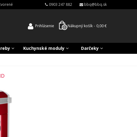
atvorené
0903 247 882
bbq@bbq.sk
Prihlásenie
Nákupný košík
-
0,00 €
0
treby
Kuchynské moduly
Darčeky
ID