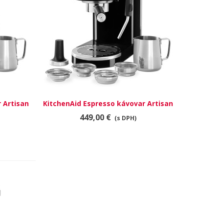
 Artisan
KitchenAid Espresso kávovar Artisan
RÝCHLY NÁHĽAD
5KES6503EOB
449,00 €
(s DPH)