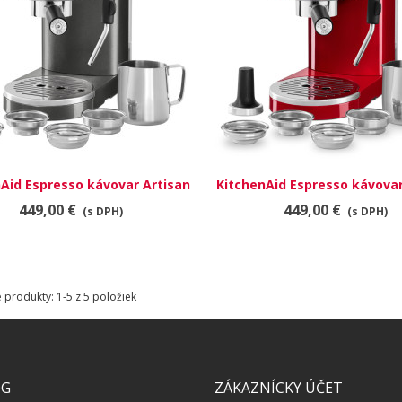
Aid Espresso kávovar Artisan
RÝCHLY NÁHĽAD
KitchenAid Espresso kávovar
RÝCHLY NÁHĽAD
5KES6503EMS
5KES6503EER
449,00 €
449,00 €
(s DPH)
(s DPH)
produkty: 1-5 z 5 položiek
ÓG
ZÁKAZNÍCKY ÚČET