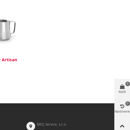
 Artisan
0
Košík
0
Navštívené
BBQ Service, s.r.o.