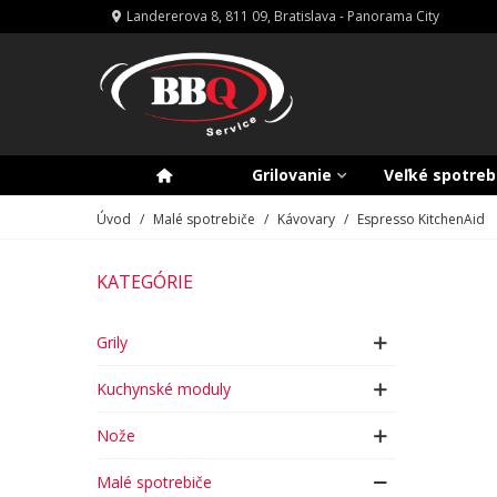
Landererova 8, 811 09, Bratislava - Panorama City
Grilovanie
Veľké spotreb
Úvod
/
Malé spotrebiče
/
Kávovary
/
Espresso KitchenAid
KATEGÓRIE
Grily
Kuchynské moduly
Nože
Malé spotrebiče