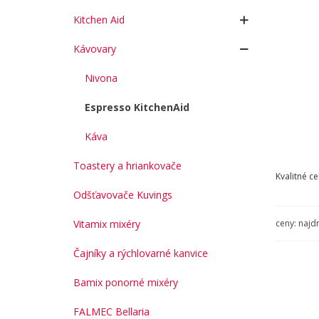
Kitchen Aid
Kávovary
Nivona
Espresso KitchenAid
Káva
Toastery a hriankovače
Kvalitné c
Odšťavovače Kuvings
ceny: najd
Vitamix mixéry
Čajníky a rýchlovarné kanvice
Bamix ponorné mixéry
FALMEC Bellaria