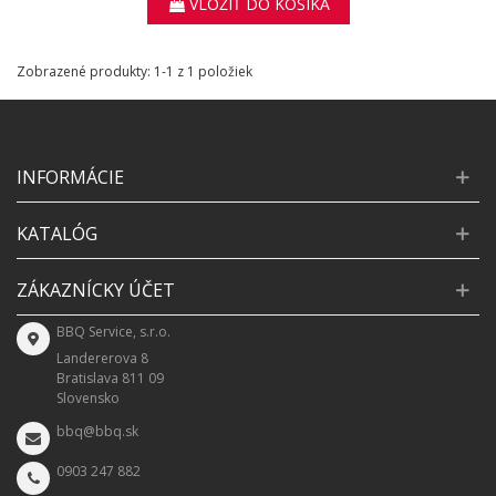
VLOŽIŤ DO KOŠÍKA
Zobrazené produkty: 1-1 z 1 položiek
INFORMÁCIE
KATALÓG
ZÁKAZNÍCKY ÚČET
BBQ Service, s.r.o.
Landererova 8
Bratislava 811 09
Slovensko
bbq@bbq.sk
0903 247 882