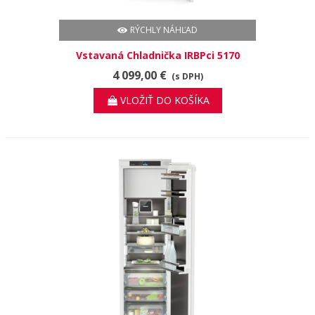
RÝCHLY NÁHĽAD
Vstavaná Chladnička IRBPci 5170
Peak BioFresh
4 099,00 €
(s DPH)
VLOŽIŤ DO KOŠÍKA