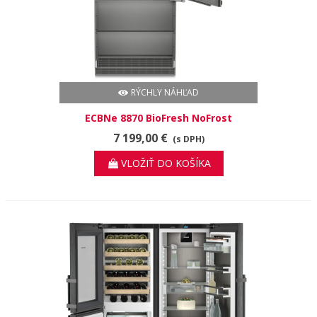
RÝCHLY NÁHĽAD
ECBNe 8870 BioFresh NoFrost
7 199,00 €
(s DPH)
VLOŽIŤ DO KOŠÍKA