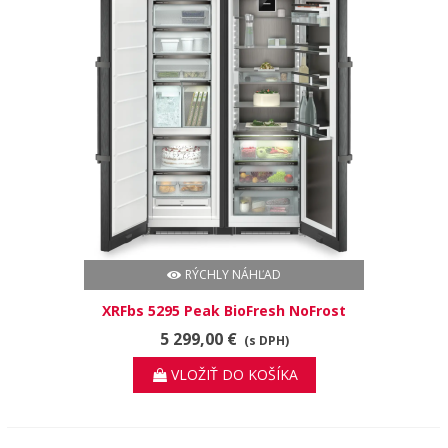
RÝCHLY NÁHĽAD
XRFbs 5295 Peak BioFresh NoFrost
5 299,00 €
(s DPH)
VLOŽIŤ DO KOŠÍKA