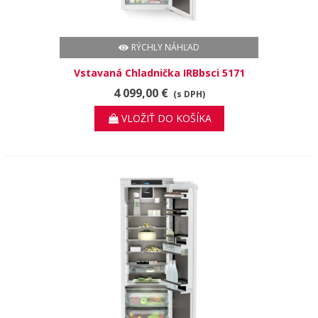
RÝCHLY NÁHĽAD
Vstavaná Chladnička IRBbsci 5171
Peak BioFresh
4 099,00 €
(s DPH)
VLOŽIŤ DO KOŠÍKA