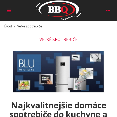
Úvod
/
Veľké spotrebiče
VEĽKÉ SPOTREBIČE
Najkvalitnejšie domáce
spotrebiče do kuchyne a