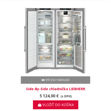
RÝCHLY NÁHĽAD
Side-By-Side chladnička LIEBHERR
XRFst 5295
5 124,00 €
(s DPH)
VLOŽIŤ DO KOŠÍKA