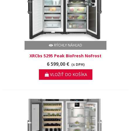
RÝCHLY NÁHĽAD
XRCbs 5295 Peak BioFresh NoFrost
6 599,00 €
(s DPH)
VLOŽIŤ DO KOŠÍKA