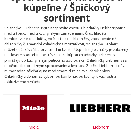
kúpeľne / Špičkový
sortiment
So značkou Liebherr určite nespravíte chybu. Chladničky Liebherr patria
medzi špičku medzi kuchynskými zariadeniami. Či už hľadáte
kombinované chladničky, voľne stojace chladničky, zabudovateľné
chladničky či americké chladničky s mrazničkou, od značky Liebherr
môžete očakávať iba prvotriednu kvalitu. Úspech tejto značky je založený
na dôvere spotrebiteľov. Tí vedia, že kúpou chladničky Liebherr si
prinášajú do kuchyne sympatického spoločníka. Chladničky Liebherr vás
neočaria iba precíznym spracovaním a kvalitou. Značka Liebherr si dáva
mimoriadne záležať aj na modernom dizajne svojich výrobkov.
Chladničky Liebherr sú výbornou kombináciou kvality, trvácnosti a
exkluzívneho vzhľadu.
Miele
Liebherr