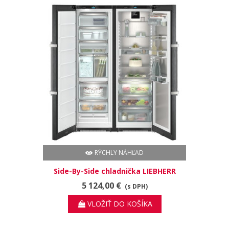
RÝCHLY NÁHĽAD
Side-By-Side chladnička LIEBHERR
XRFbs 5295
5 124,00 €
(s DPH)
VLOŽIŤ DO KOŠÍKA