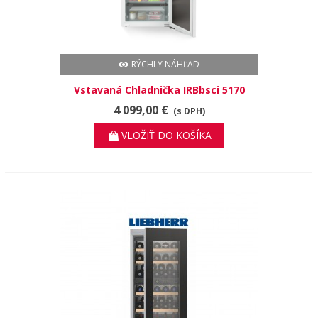
RÝCHLY NÁHĽAD
Vstavaná Chladnička IRBbsci 5170
Peak BioFresh
4 099,00 €
(s DPH)
VLOŽIŤ DO KOŠÍKA