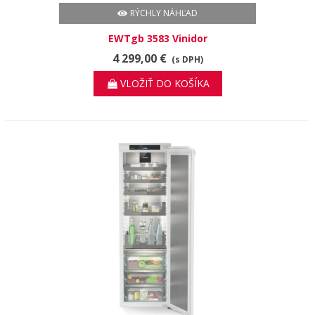
RÝCHLY NÁHĽAD
EWTgb 3583 Vinidor
4 299,00 €
(s DPH)
VLOŽIŤ DO KOŠÍKA