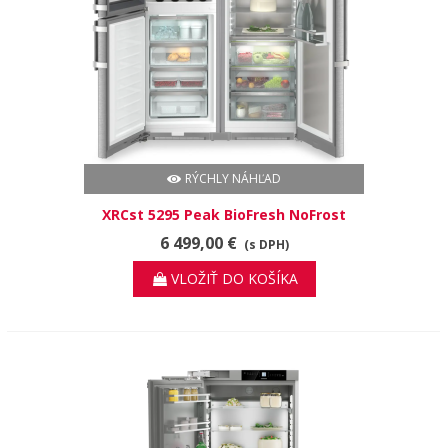
RÝCHLY NÁHĽAD
XRCst 5295 Peak BioFresh NoFrost
6 499,00 €
(s DPH)
VLOŽIŤ DO KOŠÍKA