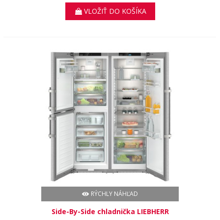
VLOŽIŤ DO KOŠÍKA
RÝCHLY NÁHĽAD
Side-By-Side chladnička LIEBHERR