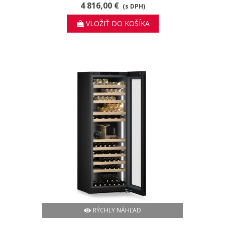
XRCsd 5255
4 816,00 €
(s DPH)
VLOŽIŤ DO KOŠÍKA
RÝCHLY NÁHĽAD