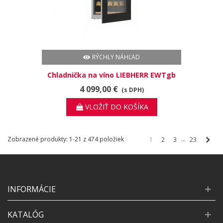
RÝCHLY NÁHĽAD
Chladnička na víno LIEBHERR EWTgb
2383
4 099,00 €
(s DPH)
VLOŽIŤ DO KOŠÍKA
Ďale
Zobrazené produkty: 1-21 z 474 položiek
…
1
2
3
23
INFORMÁCIE
KATALÓG