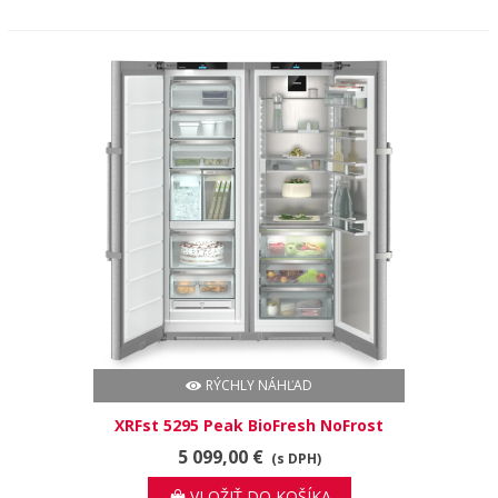
RÝCHLY NÁHĽAD
XRFst 5295 Peak BioFresh NoFrost
5 099,00 €
(s DPH)
VLOŽIŤ DO KOŠÍKA