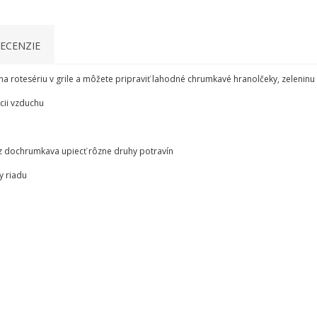
ECENZIE
 rotesériu v grile a môžete pripraviť lahodné chrumkavé hranolčeky, zeleninu 
cii vzduchu
z dochrumkava upiecť rôzne druhy potravín
y riadu