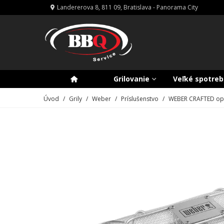
Landererova 8, 811 09, Bratislava - Panorama City
Grilovanie
Veľké spotreb
Úvod
/
Grily
/
Weber
/
Príslušenstvo
/
WEBER CRAFTED ope