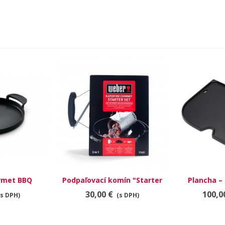
rmet BBQ
Podpaľovací komín "Starter
Plancha – e
ca
Set" + 2KG brikiet + 12
Lumin
30,00 €
100,0
(s DPH)
(s DPH)
zapaľovacích kociek