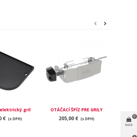
lektrický gril
OTÁČACÍ ŠPÍZ PRE GRILY
WEBER 
 Compact
PULSE 1000/2000
0
0 €
205,00 €
12
(s DPH)
(s DPH)
Košík
1