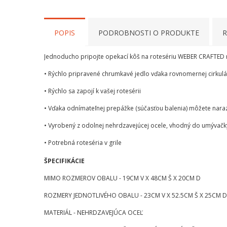
POPIS
PODROBNOSTI O PRODUKTE
R
Jednoducho pripojte opekací kôš na rotesériu WEBER CRAFTED na
• Rýchlo pripravené chrumkavé jedlo vďaka rovnomernej cirkulá
• Rýchlo sa zapojí k vašej rotesérii
• Vďaka odnímateľnej prepážke (súčasťou balenia) môžete nara
• Vyrobený z odolnej nehrdzavejúcej ocele, vhodný do umývačk
• Potrebná roteséria v grile
ŠPECIFIKÁCIE
MIMO ROZMEROV OBALU - 19CM V X 48CM Š X 20CM D
ROZMERY JEDNOTLIVÉHO OBALU - 23CM V X 52.5CM Š X 25CM D
MATERIÁL - NEHRDZAVEJÚCA OCEĽ