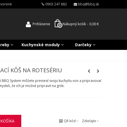
atvorené
0903 247 882
bbq@bbq.sk
Prihlásenie
Nákupný košík
-
0,00 €
0
treby
Kuchynské moduly
Darčeky
ACÍ KÔŠ NA ROTESÉRIU
 BBQ System môžete preniesť svoju kuchyňu von a pripravovať
sleli, že ich je možné pripraviť na grile.
 KOŠÍKA
QR kód
Zdieľajte