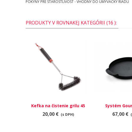
POKYNY PRE STAROSTLIVOSŤ - VHODNÝ DO UMÝVAČKY RIADU
PRODUKTY V ROVNAKEJ KATEGÓRII (16 ):
Kefka na čistenie grilu 45
Systém Gou
cm, 3-stranná
panvi
20,00 €
67,00 €
(s DPH)