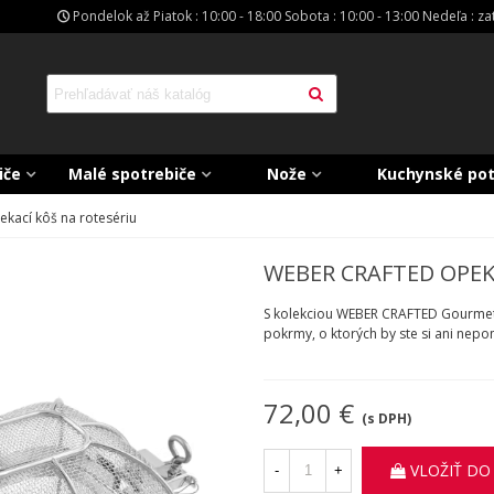
Pondelok až Piatok : 10:00 - 18:00 Sobota : 10:00 - 13:00 Nedeľa : z
iče
Malé spotrebiče
Nože
Kuchynské po
kací kôš na rotesériu
WEBER CRAFTED OPEK
S kolekciou WEBER CRAFTED Gourmet
pokrmy, o ktorých by ste si ani nepomy
72,00 €
(s DPH)
VLOŽIŤ DO
-
+