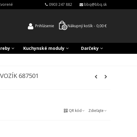
atvorené
0903 247 882
bbq@bbq.sk
Prihlásenie
Nákupný košík
-
0,00 €
0
treby
Kuchynské moduly
Darčeky
VOZÍK 687501
QR kód
Zdieľajte