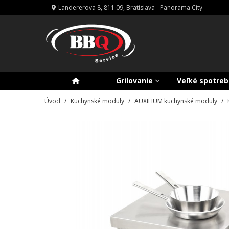
Landererova 8, 811 09, Bratislava - Panorama City
Grilovanie
Veľké spotreb
Úvod
/
Kuchynské moduly
/
AUXILIUM kuchynské moduly
/