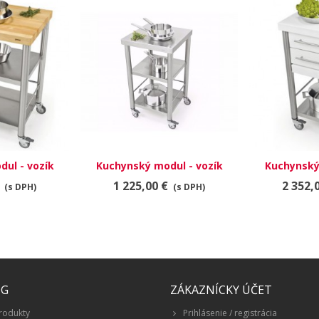
ul - vozík
Kuchynský modul - vozík
Kuchynský
00
687500
6
1 225,00 €
2 352,
(s DPH)
(s DPH)
ÓG
ZÁKAZNÍCKY ÚČET
rodukty
Prihlásenie / registrácia