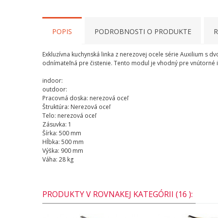
POPIS
PODROBNOSTI O PRODUKTE
R
Exkluzívna kuchynská linka z nerezovej ocele série Auxilium s 
odnímateľná pre čistenie. Tento modul je vhodný pre vnútorné i 
indoor:
outdoor:
Pracovná doska: nerezová oceľ
Štruktúra: Nerezová oceľ
Telo: nerezová oceľ
Zásuvka: 1
Šírka: 500 mm
Hĺbka: 500 mm
Výška: 900 mm
Váha: 28 kg
PRODUKTY V ROVNAKEJ KATEGÓRII (16 ):