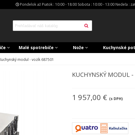
Pondelok až Piatok : 10:00 - 18:00 Sobota : 10:00 - 13:00 Nedeľa : z
iče
Malé spotrebiče
Nože
Kuchynské po
Kuchynský modul - vozík 687501
KUCHYNSKÝ MODUL - 
1 957,00 €
(s DPH)