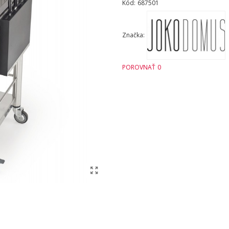
Kód:
687501
Značka:
POROVNAŤ
0