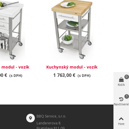
 modul - vozík
Kuchynský modul - vozík
Kuchyn
90502
695501
00 €
1 763,00 €
2 6
(s DPH)
(s DPH)
0
Košík
1
Navštívené
BBQ Service, s.r.o.
Landererova 8
Hore
Bratislava 811 09