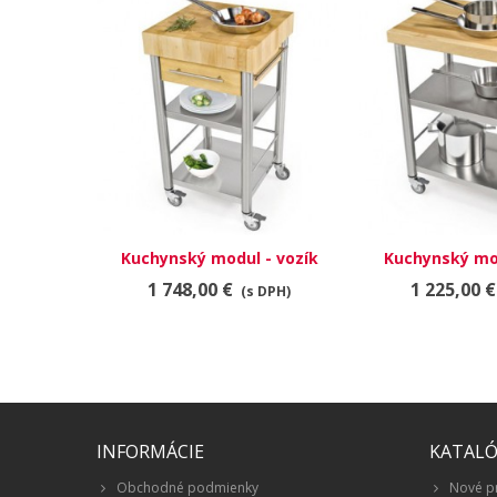
Kuchynský modul - vozík
Kuchynský mod
693501
6927
1 748,00 €
1 225,00 €
(s DPH)
INFORMÁCIE
KATAL
Obchodné podmienky
Nové p