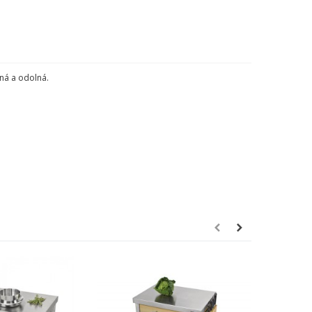
ná
a
odolná
.