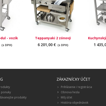
ul - vozík
Teppanyaki 2 zónový
Kuchynský
01
kuchynský vozík 697110
6
6 201,00 €
1 435,
(s DPH)
(s DPH)
ÓG
ZÁKAZNÍCKY ÚČET
rodukty
Prihlásenie / registrácia
é ponuky
Obnova hesla
dávanejšie produkty
Môj účet
História objednávok