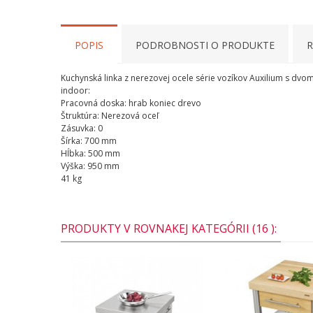
POPIS
PODROBNOSTI O PRODUKTE
R
Kuchynská
linka
z
nerezovej
ocele
série
vozík
ov
Auxilium
s
dvo
indoor
:
Pracovná doska
:
hrab
koniec
drevo
Štruktúra
:
Nerezová
oceľ
Zásuvka
:
0
Šírka
:
700
mm
Hĺbka
:
500
mm
Výška:
950
mm
41
kg
PRODUKTY V ROVNAKEJ KATEGÓRII (16 ):