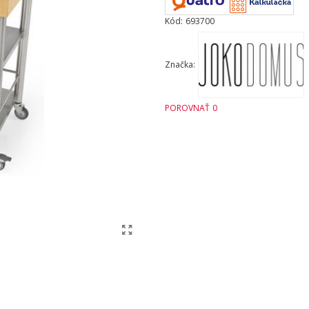
Kód:
693700
Značka:
POROVNAŤ
0