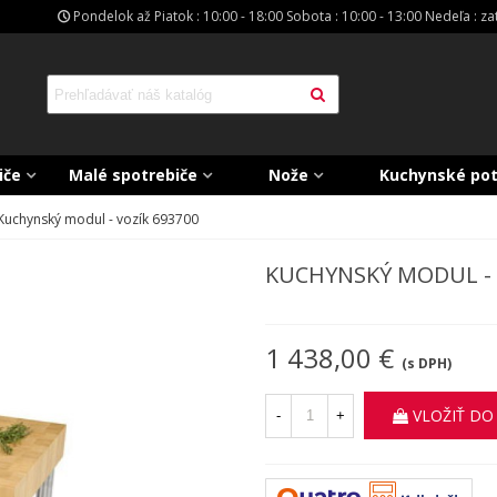
Pondelok až Piatok : 10:00 - 18:00 Sobota : 10:00 - 13:00 Nedeľa : z
iče
Malé spotrebiče
Nože
Kuchynské po
Kuchynský modul - vozík 693700
KUCHYNSKÝ MODUL - 
1 438,00 €
(s DPH)
VLOŽIŤ DO
-
+