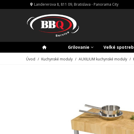
Landererova 8, 811 09, Bratislava - Panorama City
Grilovanie
Veľké spotreb
Úvod
/
Kuchynské moduly
/
AUXILIUM kuchynské moduly
/