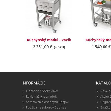
Kuchynský modul - vozík
Kuchynský mod
687502
6925
2 351,00 €
1 549,00 €
(s DPH)
INFORMÁCIE
KATAL
Obchodné podmienky
Nové p
Reklamačný poriadok
Akciov
Spracovanie osobných údajov
Najpre
Používanie súborov Cookies
Značky