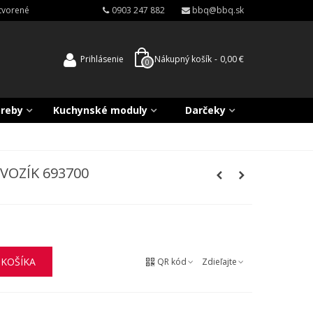
atvorené
0903 247 882
bbq@bbq.sk
Prihlásenie
Nákupný košík
-
0,00 €
0
treby
Kuchynské moduly
Darčeky
VOZÍK 693700
 KOŠÍKA
QR kód
Zdieľajte