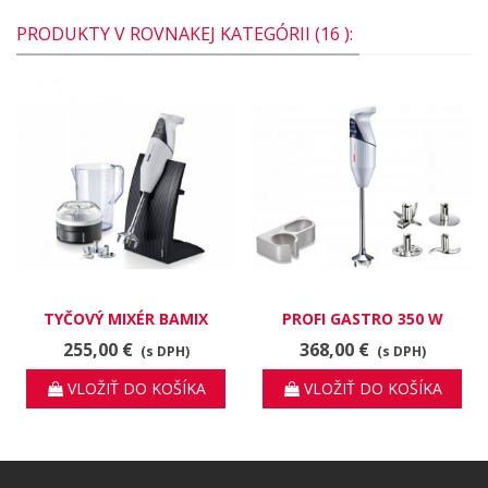
PRODUKTY V ROVNAKEJ KATEGÓRII (16 ):
TYČOVÝ MIXÉR BAMIX
PROFI GASTRO 350 W
SWISSLINE M200, BIELY
TYČOVÝ MIXÉR, BIELOŠEDÝ
255,00 €
368,00 €
(s DPH)
(s DPH)
MAT, 200 W
VLOŽIŤ DO KOŠÍKA
VLOŽIŤ DO KOŠÍKA