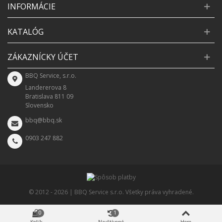
INFORMÁCIE
KATALÓG
ZÁKAZNÍCKY ÚČET
BBQ Service, s.r.o.
Landererova 8
Bratislava 811 09
Slovensko
bbq@bbq.sk
0903 247 882
© 2012 -
2026 | BBQ Service s.r.o. Všetky práva vyhradené.
0
1