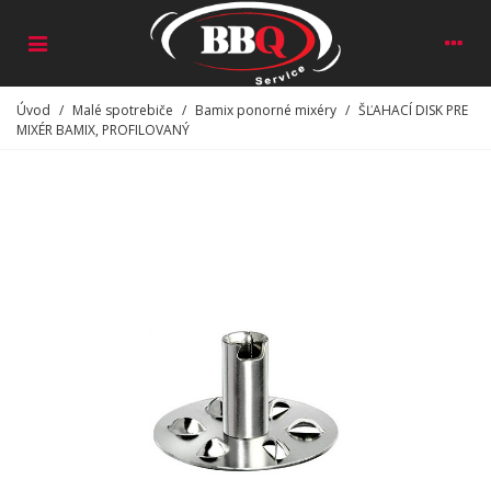
Úvod
/
Malé spotrebiče
/
Bamix ponorné mixéry
/
ŠĽAHACÍ DISK PRE
MIXÉR BAMIX, PROFILOVANÝ