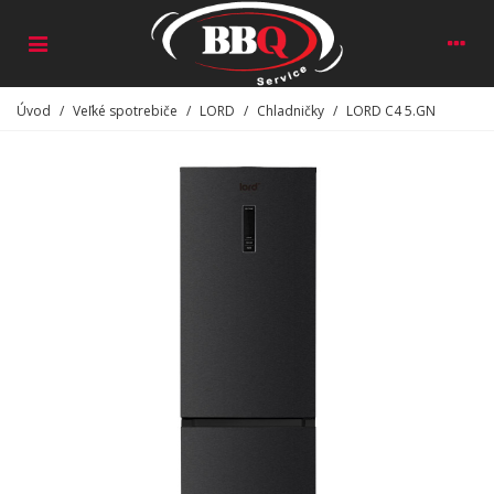
Úvod
/
Veľké spotrebiče
/
LORD
/
Chladničky
/
LORD C4 5.GN