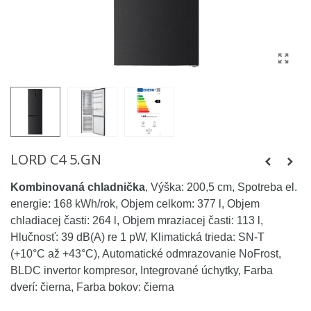
LORD C4 5.GN
Kombinovaná chladnička
, Výška: 200,5 cm, Spotreba el.
energie: 168 kWh/rok, Objem celkom: 377 l, Objem
chladiacej časti: 264 l, Objem mraziacej časti: 113 l,
Hlučnosť: 39 dB(A) re 1 pW, Klimatická trieda: SN-T
(+10°C až +43°C), Automatické odmrazovanie NoFrost,
BLDC invertor kompresor, Integrované úchytky, Farba
dverí: čierna, Farba bokov: čierna