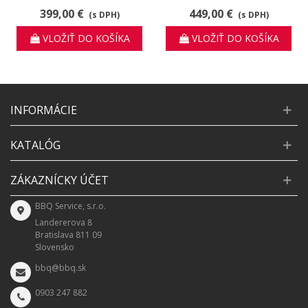
399,00 €
449,00 €
(s DPH)
(s DPH)
VLOŽIŤ DO KOŠÍKA
VLOŽIŤ DO KOŠÍKA
INFORMÁCIE
KATALÓG
ZÁKAZNÍCKY ÚČET
BBQ Service, s.r.o.
Landererova 8
Bratislava 811 09
Slovensko
bbq@bbq.sk
0903 247 882