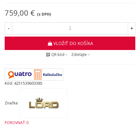
759,00 €
(s DPH)
-
+
VLOŽIŤ DO KOŠÍKA
QR kód
Zdieľajte
Kód:
4251539603385
Značka:
POROVNAŤ
0