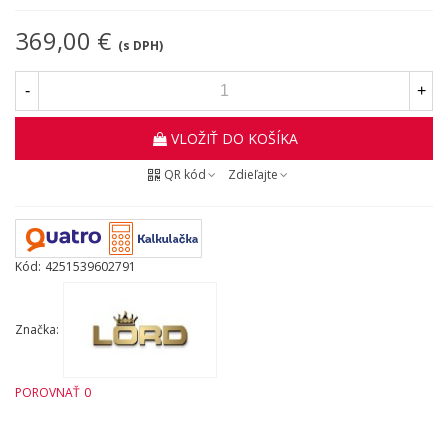
369,00 €
(s DPH)
-
+
VLOŽIŤ DO KOŠÍKA
QR kód
Zdieľajte
Kód:
4251539602791
Značka:
POROVNAŤ
0