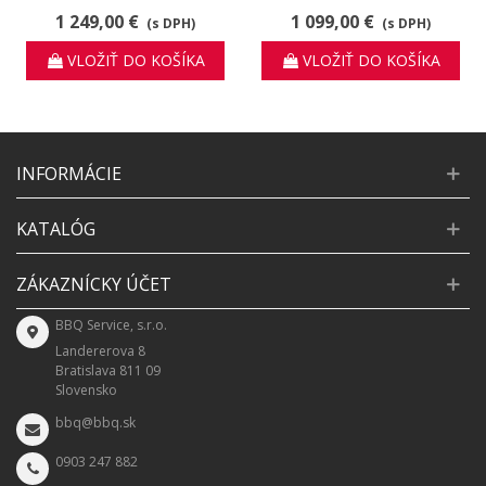
1 249,00 €
1 099,00 €
(s DPH)
(s DPH)
VLOŽIŤ DO KOŠÍKA
VLOŽIŤ DO KOŠÍKA
INFORMÁCIE
KATALÓG
ZÁKAZNÍCKY ÚČET
BBQ Service, s.r.o.
Landererova 8
Bratislava 811 09
Slovensko
bbq@bbq.sk
0903 247 882