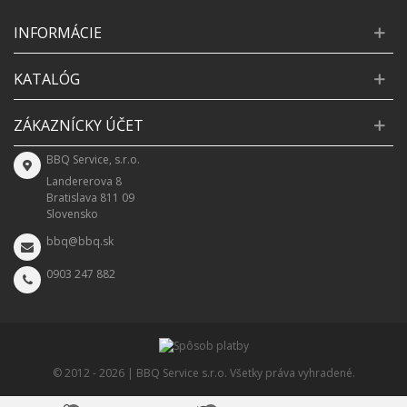
INFORMÁCIE
KATALÓG
ZÁKAZNÍCKY ÚČET
BBQ Service, s.r.o.
Landererova 8
Bratislava 811 09
Slovensko
bbq@bbq.sk
0903 247 882
© 2012 -
2026 | BBQ Service s.r.o. Všetky práva vyhradené.