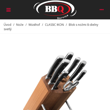
Úvod
/
Nože
/
Wüsthof
/
CLASSIC IKON
/
Blok s nožmi 8-dielny
svetlý