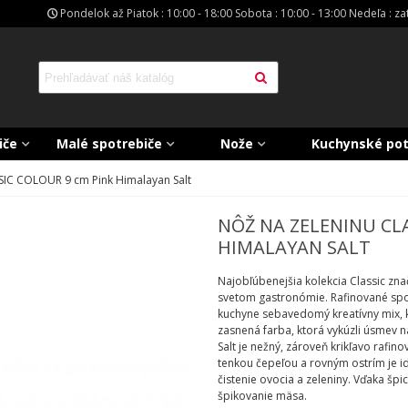
Pondelok až Piatok : 10:00 - 18:00 Sobota : 10:00 - 13:00 Nedeľa : z
iče
Malé spotrebiče
Nože
Kuchynské po
SIC COLOUR 9 cm Pink Himalayan Salt
NÔŽ NA ZELENINU CL
HIMALAYAN SALT
Najobľúbenejšia kolekcia Classic zn
svetom gastronómie. Rafinované spoj
kuchyne sebavedomý kreatívny mix, 
zasnená farba, ktorá vykúzli úsmev n
Salt je nežný, zároveň krikľavo rafino
tenkou čepeľou a rovným ostrím je id
čistenie ovocia a zeleniny. Vďaka špic
špikovanie mäsa.