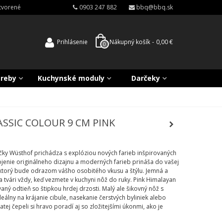
atvorené
0903 247 882
bbq@bbq.sk
Prihlásenie
Nákupný košík
-
0,00 €
0
treby
Kuchynské moduly
Darčeky
ASSIC COLOUR 9 CM PINK
ačky Wüsthof prichádza s explóziou nových farieb inšpirovaných
enie originálneho dizajnu a moderných farieb prináša do vašej
ktorý bude odrazom vášho osobitého vkusu a štýlu. Jemná a
a tvári vždy, keď vezmete v kuchyni nôž do ruky. Pink Himalayan
vaný odtieň so štipkou hrdej drzosti. Malý ale šikovný nôž s
eálny na krájanie cibule, nasekanie čerstvých byliniek alebo
atej čepeli si hravo poradí aj so zložitejšími úkonmi, ako je