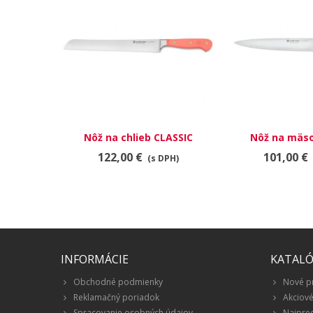
Nôž na chlieb CLASSIC
Nôž na mäso
COLOUR 23 cm Coral Peach
COLOUR 16 cm 
122,00 €
101,00 €
(s DPH)
INFORMÁCIE
KATAL
Obchodné podmienky
Nové p
Reklamačný poriadok
Akciov
Spracovanie osobných údajov
Najpre