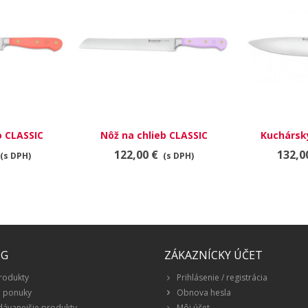
 CLASSIC
Nôž na chlieb CLASSIC
Kuchársk
Coral Peach
COLOUR 23 cm Purple Yam
COLOUR 20 c
122,00 €
132,0
(s DPH)
(s DPH)
ÓG
ZÁKAZNÍCKY ÚČET
rodukty
Prihlásenie / registrácia
é ponuky
Obnova hesla
dávanejšie produkty
Môj účet