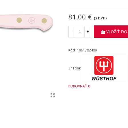
81,00 €
(s DPH)
VLOŽIŤ DO
-
+
Kód:
1061702409
Značka:
POROVNAŤ
0