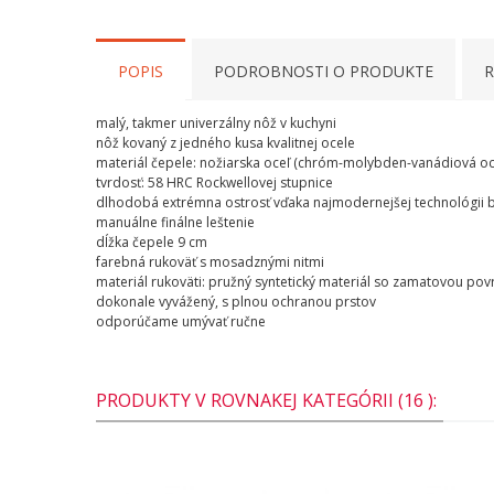
POPIS
PODROBNOSTI O PRODUKTE
R
malý, takmer univerzálny nôž v kuchyni
nôž kovaný z jedného kusa kvalitnej ocele
materiál čepele: nožiarska oceľ (chróm-molybden-vanádiová o
tvrdosť: 58 HRC Rockwellovej stupnice
dlhodobá extrémna ostrosť vďaka najmodernejšej technológii b
manuálne finálne leštenie
dĺžka čepele 9 cm
farebná rukoväť s mosadznými nitmi
materiál rukoväti: pružný syntetický materiál so zamatovou p
dokonale vyvážený, s plnou ochranou prstov
odporúčame umývať ručne
PRODUKTY V ROVNAKEJ KATEGÓRII (16 ):