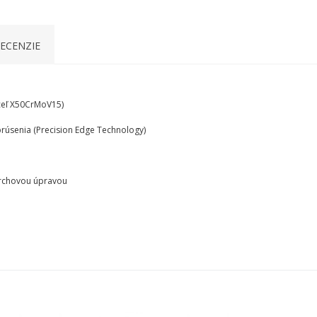
ECENZIE
ceľ X50CrMoV15)
rúsenia (Precision Edge Technology)
ovrchovou úpravou