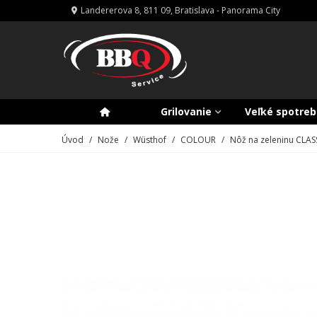
Landererova 8, 811 09, Bratislava - Panorama City
Grilovanie
Veľké spotreb
Úvod
/
Nože
/
Wüsthof
/
COLOUR
/
Nôž na zeleninu CLAS