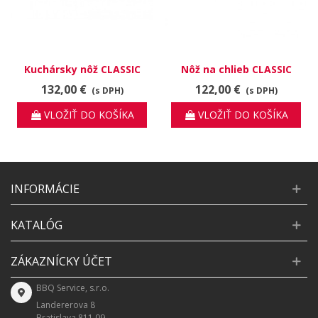
Kuchársky nôž CLASSIC
Nôž na chlieb CLASSIC
COLOUR 20 cm Purple Yam
COLOUR 23 cm Coral
132,00 €
122,00 €
(s DPH)
(s DPH)
Peach
VLOŽIŤ DO KOŠÍKA
VLOŽIŤ DO KOŠÍKA
INFORMÁCIE
KATALÓG
ZÁKAZNÍCKY ÚČET
BBQ Service, s.r.o.
Landererova 8
Bratislava 811 09