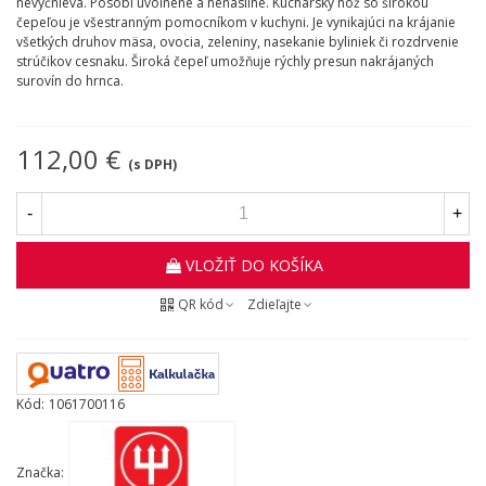
nevyčnieva. Pôsobí uvoľnene a nenásilne. Kuchársky nôž so širokou
čepeľou je všestranným pomocníkom v kuchyni. Je vynikajúci na krájanie
všetkých druhov mäsa, ovocia, zeleniny, nasekanie byliniek či rozdrvenie
strúčikov cesnaku. Široká čepeľ umožňuje rýchly presun nakrájaných
surovín do hrnca.
112,00 €
(s DPH)
-
+
VLOŽIŤ DO KOŠÍKA
QR kód
Zdieľajte
Kód:
1061700116
Značka: