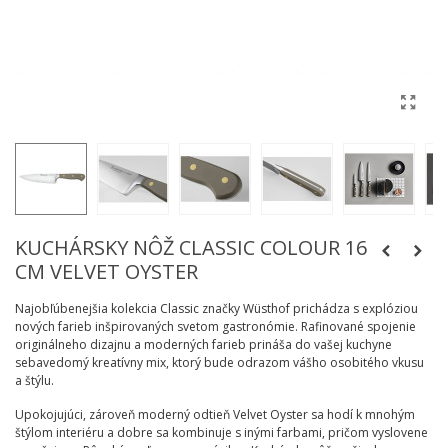
KUCHÁRSKY NÔŽ CLASSIC COLOUR 16
CM VELVET OYSTER
Najobľúbenejšia kolekcia Classic značky Wüsthof prichádza s explóziou
nových farieb inšpirovaných svetom gastronómie. Rafinované spojenie
originálneho dizajnu a moderných farieb prináša do vašej kuchyne
sebavedomý kreatívny mix, ktorý bude odrazom vášho osobitého vkusu
a štýlu.
Upokojujúci, zároveň moderný odtieň Velvet Oyster sa hodí k mnohým
štýlom interiéru a dobre sa kombinuje s inými farbami, pričom vyslovene