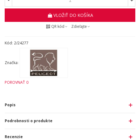
-
+
VLOŽIŤ DO KOŠÍKA
QR kód
Zdieľajte
Kód:
2/24277
Značka:
POROVNAŤ
0
Popis
Podrobnosti o produkte
Recenzie