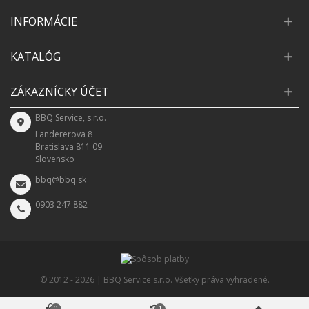
INFORMÁCIE
KATALÓG
ZÁKAZNÍCKY ÚČET
BBQ Service, s.r.o.
Landererova 8
Bratislava 811 09
Slovensko
bbq@bbq.sk
0903 247 882
© 2012 -
2026 | BBQ Service s.r.o. Všetky práva vyhradené.
0
1