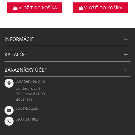
priemer 24cm
VLOŽIŤ DO KOŠÍKA
VLOŽIŤ DO KOŠÍKA
INFORMÁCIE
KATALÓG
ZÁKAZNÍCKY ÚČET
BBQ Service, s.r.o.
Landererova 8
Bratislava 811 09
Slovensko
bbq@bbq.sk
0903 247 882