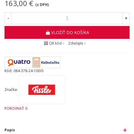
163,00 €
(s DPH)
-
+
VLOŽIŤ DO KOŠÍKA
QR kód
Zdieľajte
Kód:
084-378-24-100/0
Značka:
POROVNAŤ
0
Popis