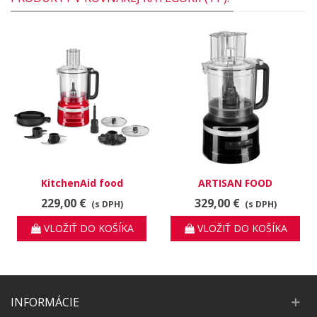
KitchenAid food
ARTISAN FOOD
processor 5KFP0921EER
PROCESSOR 3,1l ČIERNY
229,00 €
329,00 €
(s DPH)
(s DPH)
VLOŽIŤ DO KOŠÍKA
VLOŽIŤ DO KOŠÍKA
INFORMÁCIE