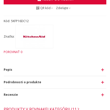
QR kód
Zdieľajte
Kód:
5KFP16DC12
Značka:
POROVNAŤ
0
Popis
Podrobnosti o produkte
Recenzie
PRODUKTY V ROVNAKEJ KATEGÓRII (11 ):