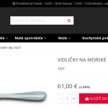
Pondelok až Piatok : 10:00 - 18:00 Sobota : 10:00 - 13:00 Nedeľa : z
iče
Malé spotrebiče
Nože
Kuchynské po
orské raky 3320
VIDLIČKY NA MORSKÉ 
3320
61,00 €
(s DPH)
VLOŽIŤ DO
-
+