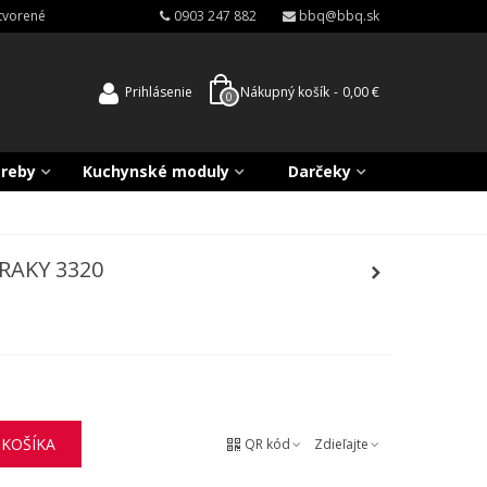
atvorené
0903 247 882
bbq@bbq.sk
Prihlásenie
Nákupný košík
-
0,00 €
0
treby
Kuchynské moduly
Darčeky
RAKY 3320
 KOŠÍKA
QR kód
Zdieľajte