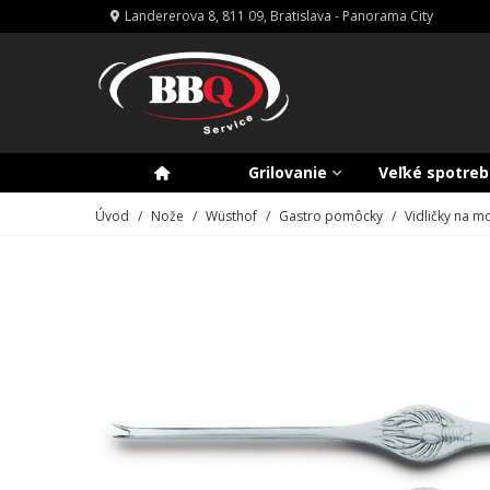
Landererova 8, 811 09, Bratislava - Panorama City
Grilovanie
Veľké spotreb
Úvod
/
Nože
/
Wüsthof
/
Gastro pomôcky
/
Vidličky na m