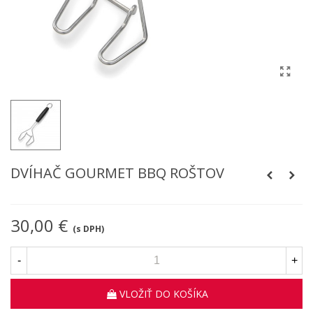
DVÍHAČ GOURMET BBQ ROŠTOV
30,00 €
(s DPH)
-
+
VLOŽIŤ DO KOŠÍKA