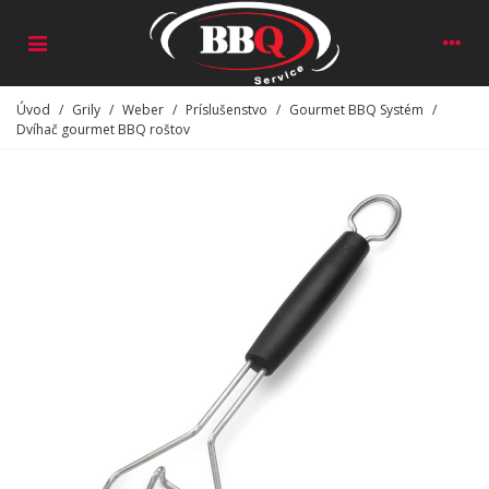
Úvod
/
Grily
/
Weber
/
Príslušenstvo
/
Gourmet BBQ Systém
/
Dvíhač gourmet BBQ roštov