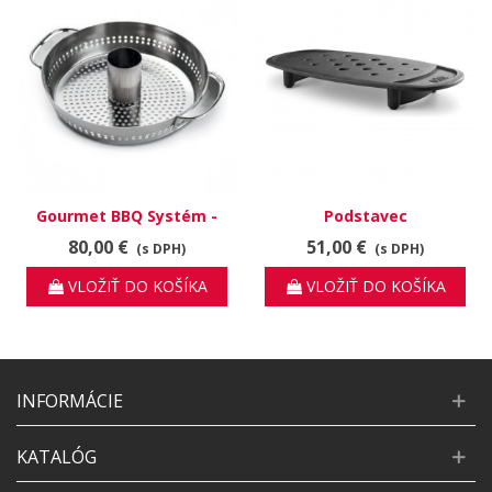
Gourmet BBQ Systém -
Podstavec
Stojan na hydinu
80,00 €
51,00 €
(s DPH)
(s DPH)
VLOŽIŤ DO KOŠÍKA
VLOŽIŤ DO KOŠÍKA
INFORMÁCIE
KATALÓG