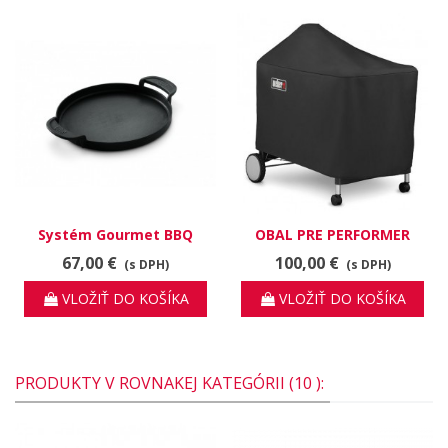
Systém Gourmet BBQ
OBAL PRE PERFORMER
panvica
PREMIUM A DELUXE
67,00 €
100,00 €
(s DPH)
(s DPH)
VLOŽIŤ DO KOŠÍKA
VLOŽIŤ DO KOŠÍKA
PRODUKTY V ROVNAKEJ KATEGÓRII (10 ):