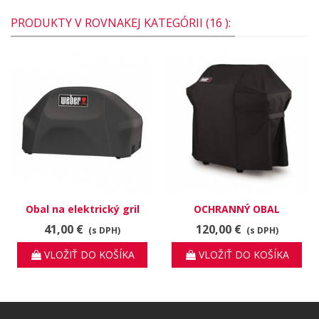
PRODUKTY V ROVNAKEJ KATEGÓRII (16 ):
Obal na elektrický gril
OCHRANNÝ OBAL
Weber Pulse 2000
PREMIUM PRE SPIRIT II A
41,00 €
120,00 €
(s DPH)
(s DPH)
SPIRIT 300-SÉRIE
VLOŽIŤ DO KOŠÍKA
VLOŽIŤ DO KOŠÍKA