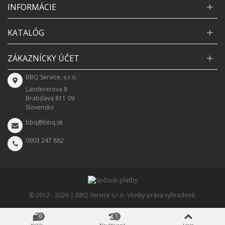
INFORMÁCIE
KATALÓG
ZÁKAZNÍCKY ÚČET
BBQ Service, s.r.o.
Landererova 8
Bratislava 811 09
Slovensko
bbq@bbq.sk
0903 247 882
© 2012 -
2026 | BBQ Service s.r.o. Všetky práva vyhradené.
0
1