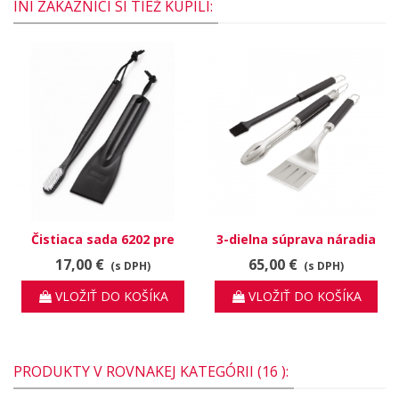
INÍ ZÁKAZNÍCI SI TIEŽ KÚPILI:
Čistiaca sada 6202 pre
3-dielna súprava náradia
plynové grily Q a Spirit
Precision
17,00 €
65,00 €
(s DPH)
(s DPH)
VLOŽIŤ DO KOŠÍKA
VLOŽIŤ DO KOŠÍKA
PRODUKTY V ROVNAKEJ KATEGÓRII (16 ):