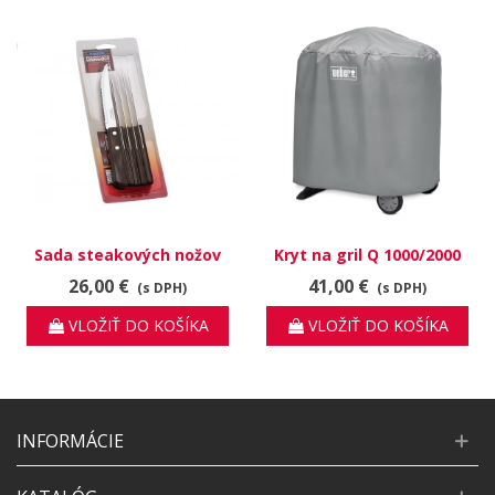
Sada steakových nožov
Kryt na gril Q 1000/2000
6ks
26,00 €
41,00 €
(s DPH)
(s DPH)
VLOŽIŤ DO KOŠÍKA
VLOŽIŤ DO KOŠÍKA
INFORMÁCIE