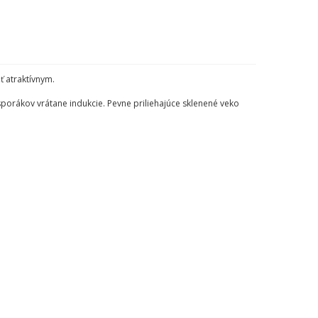
ť atraktívnym.
sporákov vrátane indukcie. Pevne priliehajúce sklenené veko