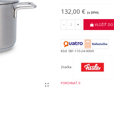
132,00 €
(s DPH)
VLOŽIŤ DO
-
+
Kód:
081-110-24-000/0
Značka:
POROVNAŤ
0