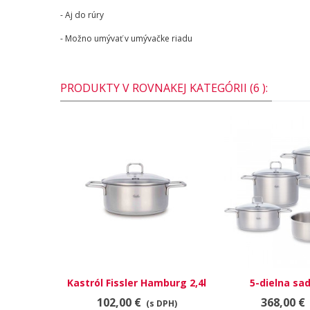
- Aj do rúry
- Možno umývať v umývačke riadu
PRODUKTY V ROVNAKEJ KATEGÓRII (6 ):
Kastról Fissler Hamburg 2,4l
5-dielna sad
20cm
Hamb
102,00 €
368,00 €
(s DPH)