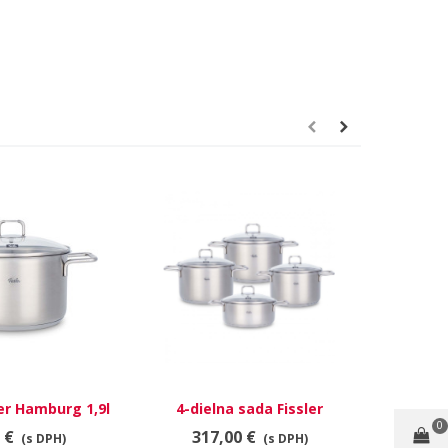
ler Hamburg 1,9l
4-dielna sada Fissler
Omáčni
0
16cm
Hamburg
 €
317,00 €
7
(s DPH)
(s DPH)