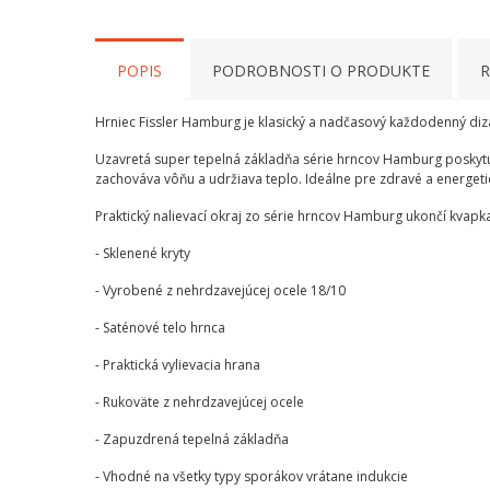
POPIS
PODROBNOSTI O PRODUKTE
R
Hrniec Fissler Hamburg je klasický a nadčasový každodenný diza
Uzavretá super tepelná základňa série hrncov Hamburg poskytuje
zachováva vôňu a udržiava teplo. Ideálne pre zdravé a energeti
Praktický nalievací okraj zo série hrncov Hamburg ukončí kvapka
- Sklenené kryty
- Vyrobené z nehrdzavejúcej ocele 18/10
- Saténové telo hrnca
- Praktická vylievacia hrana
- Rukoväte z nehrdzavejúcej ocele
- Zapuzdrená tepelná základňa
- Vhodné na všetky typy sporákov vrátane indukcie