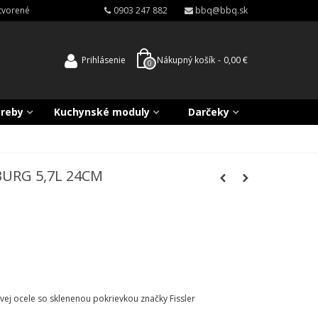
atvorené
0903 247 882
bbq@bbq.sk
Prihlásenie
Nákupný košík
-
0,00 €
0
treby
Kuchynské moduly
Darčeky
BURG 5,7L 24CM
ej ocele so sklenenou pokrievkou značky Fissler