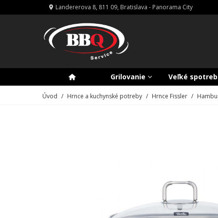
Landererova 8, 811 09, Bratislava - Panorama City
Grilovanie
Veľké spotreb
Úvod
/
Hrnce a kuchynské potreby
/
Hrnce Fissler
/
Hambu