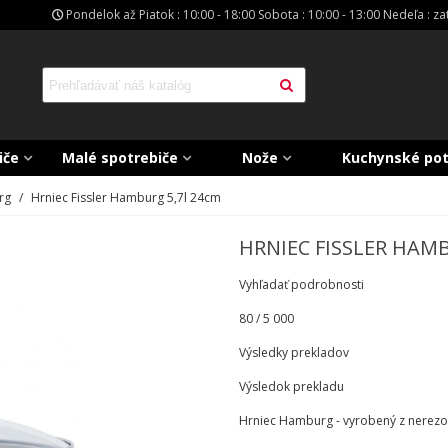
Pondelok až Piatok : 10:00 - 18:00 Sobota : 10:00 - 13:00 Nedeľa : z
iče
Malé spotrebiče
Nože
Kuchynské po
rg
/
Hrniec Fissler Hamburg 5,7l 24cm
HRNIEC FISSLER HAM
​Vyhľadať podrobnosti
80 / 5 000
Výsledky prekladov
Výsledok prekladu
Hrniec Hamburg - vyrobený z nerezov