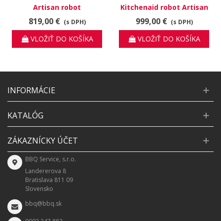
Artisan robot
Kitchenaid robot Artisan
5KSM175PSEAC Almond
5KSM70SHXEBM matná
819,00 €
999,00 €
(s DPH)
(s DPH)
Cream
černá
VLOŽIŤ DO KOŠÍKA
VLOŽIŤ DO KOŠÍKA
INFORMÁCIE
KATALÓG
ZÁKAZNÍCKY ÚČET
BBQ Service, s.r.o.
Landererova 8
Bratislava 811 09
Slovensko
bbq@bbq.sk