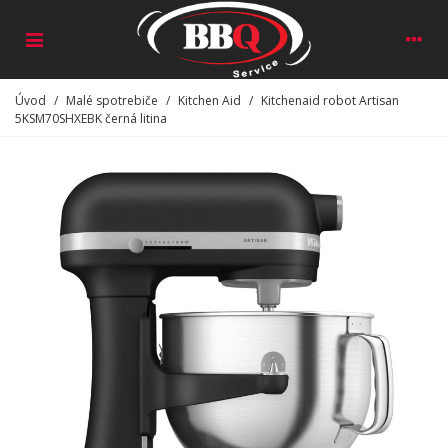
Úvod
/
Malé spotrebiče
/
Kitchen Aid
/
Kitchenaid robot Artisan
5KSM70SHXEBK černá litina