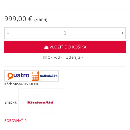
999,00 €
(s DPH)
-
+
VLOŽIŤ DO KOŠÍKA
QR kód
Zdieľajte
Kód:
5KSM70SHXEBK
Značka:
POROVNAŤ
0