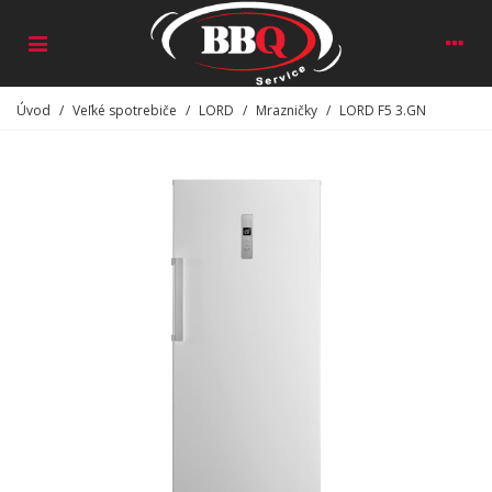
Úvod
/
Veľké spotrebiče
/
LORD
/
Mrazničky
/
LORD F5 3.GN