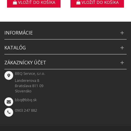
VLOŽIŤ DO KOŠÍKA
VLOŽIŤ DO KOŠÍKA
INFORMÁCIE
KATALÓG
ZÁKAZNÍCKY ÚČET
BBQ Service, s.r.o.
Landererova 8
Bratislava 811 09
Slovensko
bbq@bbq.sk
0903 247 882