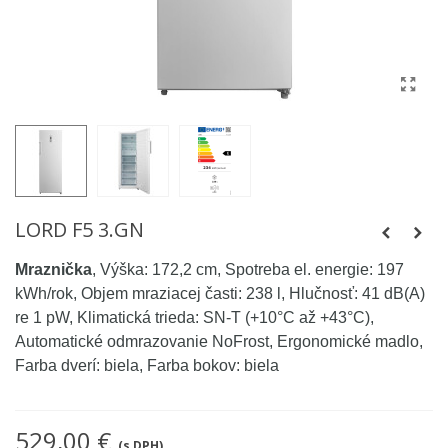
LORD F5 3.GN
Mraznička
, Výška: 172,2 cm, Spotreba el. energie: 197
kWh/rok, Objem mraziacej časti: 238 l, Hlučnosť: 41 dB(A)
re 1 pW, Klimatická trieda: SN-T (+10°C až +43°C),
Automatické odmrazovanie NoFrost, Ergonomické madlo,
Farba dverí: biela, Farba bokov: biela
529,00 €
(s DPH)