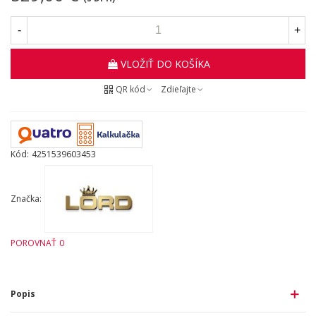
-
+
VLOŽIŤ DO KOŠÍKA
QR kód
Zdieľajte
Kód:
4251539603453
Značka:
POROVNAŤ
0
Popis