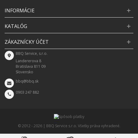
INFORMÁCIE
KATALÓG
ZÁKAZNÍCKY ÚČET
BBQ Service, s.r.o.
Landererova 8
Bratislava 811 09
Slovensko
bbq@bbq.sk
0903 247 882
© 2012 -
2026 | BBQ Service s.r.o. Všetky práva vyhradené.