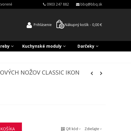
atvorené
0903 247 882
bbq@bbq.sk
Prihlásenie
Nákupný košík
-
0,00 €
0
treby
Kuchynské moduly
Darčeky
KOVÝCH NOŽOV CLASSIC IKON
 KOŠÍKA
QR kód
Zdieľajte