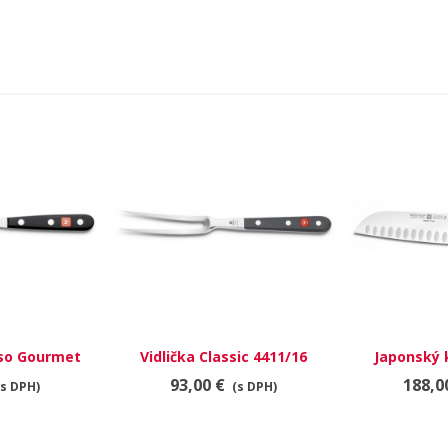
äso Gourmet
Vidlička Classic 4411/16
Japonský 
14
IKON 4
93,00 €
188,0
(s DPH)
(s DPH)