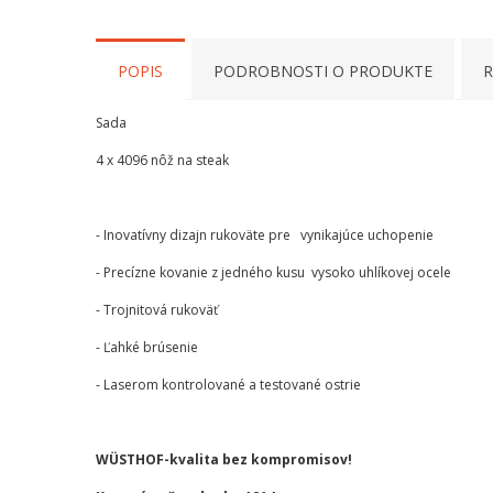
POPIS
PODROBNOSTI O PRODUKTE
R
Sada
4 x 4096 nôž na steak
- Inovatívny dizajn rukoväte pre vynikajúce uchopenie
- Precízne kovanie z jedného kusu vysoko uhlíkovej ocele
- Trojnitová rukoväť
- Ľahké brúsenie
- Laserom kontrolované a testované ostrie
WÜSTHOF-kvalita bez kompromisov!