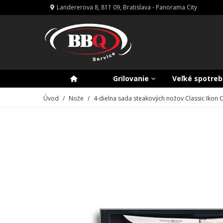
Landererova 8, 811 09, Bratislava - Panorama City
Grilovanie
Veľké spotreb
Úvod
/
Nože
/
4-dielna sada steakových nožov Classic Ikon