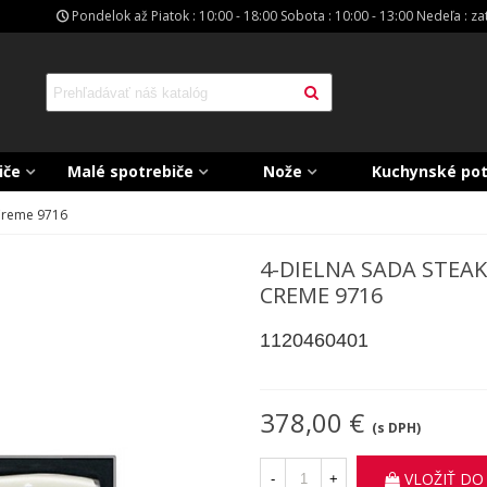
Pondelok až Piatok : 10:00 - 18:00 Sobota : 10:00 - 13:00 Nedeľa : z
iče
Malé spotrebiče
Nože
Kuchynské po
 Creme 9716
4-DIELNA SADA STEA
CREME 9716
1120460401
378,00 €
(s DPH)
VLOŽIŤ DO
-
+