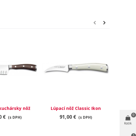
kuchársky nôž
Lúpací nôž Classic Ikon
Classic, 
976 - 17 cm
Creme 4020-0
0
0 €
91,00 €
18
(s DPH)
(s DPH)
Košík
1