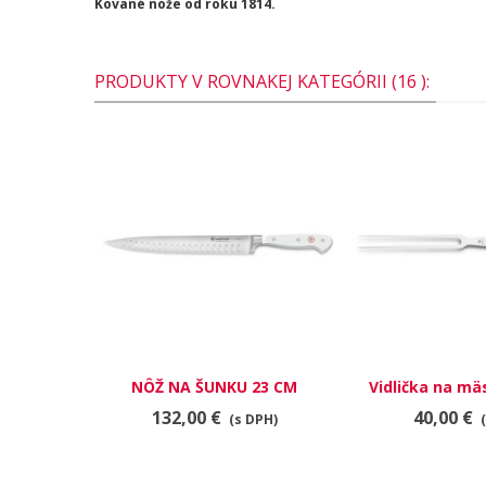
Kované nože od roku 1814.
PRODUKTY V ROVNAKEJ KATEGÓRII (16 ):
NÔŽ NA ŠUNKU 23 CM
Vidlička na m
WÜSTHOF CLASSIC WHITE
4400/
132,00 €
40,00 €
(s DPH)