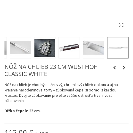
NÔŽ NA CHLIEB 23 CM WÜSTHOF
CLASSIC WHITE
Nôž na chlieb je vhodný na čerstvý, chrumkavý chlieb dokonca aj na
krájanie narodeninovej torty – zúbkovaná čepeľ si poradí s každou
krustou. Dvojité zúbkovanie pre ešte väčšiu ostrosť a trvanlivosť
zúbkovania.
Dĺžka čepele 23 cm.
112,00 €