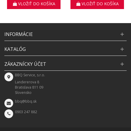
VLOŽIŤ DO KOŠÍKA
VLOŽIŤ DO KOŠÍKA
INFORMÁCIE
KATALÓG
ZÁKAZNÍCKY ÚČET
BBQ Service, s.r.o.
Landererova 8
Bratislava 811 09
Slovensko
bbq@bbq.sk
0903 247 882