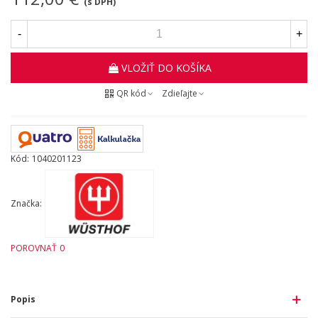
(s DPH)
-
+
VLOŽIŤ DO KOŠÍKA
QR kód
Zdieľajte
Kód:
1040201123
Značka:
POROVNAŤ
0
Popis