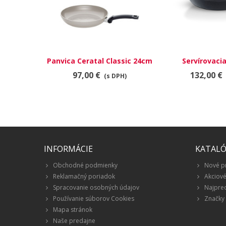
Panvica Ceratal Classic 24cm
Servírovaci
Adamant Fiss
97,00 €
132,00 €
(s DPH)
INFORMÁCIE
KATAL
Obchodné podmienky
Nové p
Reklamačný poriadok
Akciov
Spracovanie osobných údajov
Najpre
Používanie súborov Cookies
Značky
Mapa stránok
Naše predajne