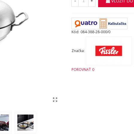
VLOŽIŤ DO
-
+
Kód:
084-388-28-000/0
Značka:
POROVNAŤ
0