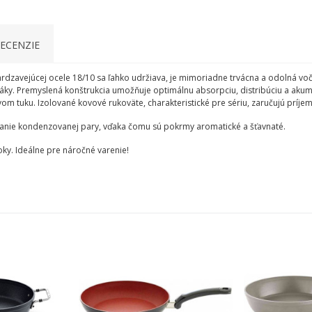
ECENZIE
nehrdzavejúcej ocele 18/10 sa ľahko udržiava, je mimoriadne trvácna a odolná v
ky. Premyslená konštrukcia umožňuje optimálnu absorpciu, distribúciu a akumul
m tuku. Izolované kovové rukoväte, charakteristické pre sériu, zaručujú príjem
anie kondenzovanej pary, vďaka čomu sú pokrmy aromatické a šťavnaté.
oky. Ideálne pre náročné varenie!