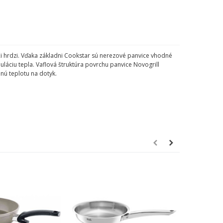
oči hrdzi. Vďaka základni Cookstar sú nerezové panvice vhodné
áciu tepla. Vaflová štruktúra povrchu panvice Novogrill
nú teplotu na dotyk.