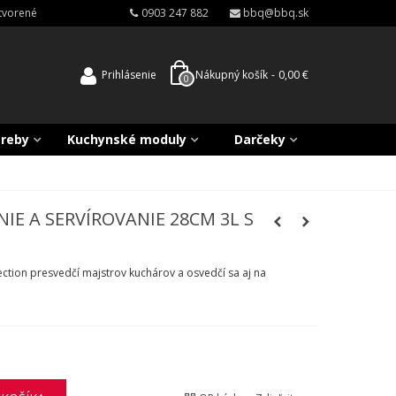
atvorené
0903 247 882
bbq@bbq.sk
Prihlásenie
Nákupný košík
-
0,00 €
0
treby
Kuchynské moduly
Darčeky
IE A SERVÍROVANIE 28CM 3L S
ection presvedčí majstrov kuchárov a osvedčí sa aj na