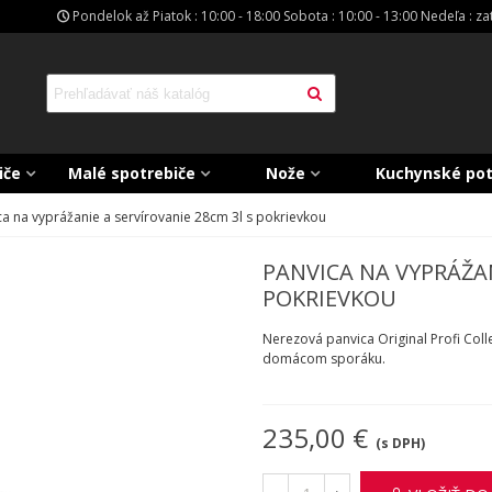
Pondelok až Piatok : 10:00 - 18:00 Sobota : 10:00 - 13:00 Nedeľa : z
iče
Malé spotrebiče
Nože
Kuchynské po
ca na vyprážanie a servírovanie 28cm 3l s pokrievkou
PANVICA NA VYPRÁŽAN
POKRIEVKOU
Nerezová panvica Original Profi Coll
domácom sporáku.
235,00 €
(s DPH)