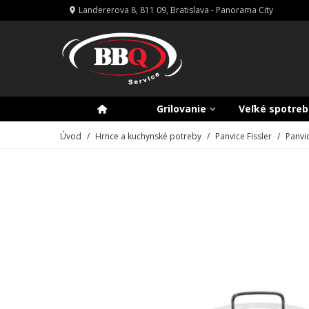
Landererova 8, 811 09, Bratislava - Panorama City
Grilovanie
Veľké spotreb
Úvod
/
Hrnce a kuchynské potreby
/
Panvice Fissler
/
Panvi