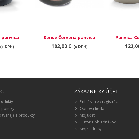
a panvica
Senso Červená panvica
Panvica C
ler 28 cm
102,00 €
122,0
(s DPH)
(s DPH)
ÓG
ZÁKAZNÍCKY ÚČET
rodukty
Prihlásenie / registrácia
é ponuky
Obnova hesla
dávanejšie produkty
Môj účet
História objednávok
Moje adresy