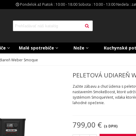
Pondelok až Piatok : 10:00 - 18:00 Sobota : 10:00 - 13:00 Nedeľa : z
iče
Malé spotrebiče
Nože
Kuchynské po
udiareň Weber Smoque
PELETOVÁ UDIAREŇ 
Zažite zábavu a chuť údenia s pele
nastavením SmokeBoost, ktoré udrži
systémom SmoqueVent, vďaka ktorému
lahodné opečenie.
799,00 €
(s DPH)