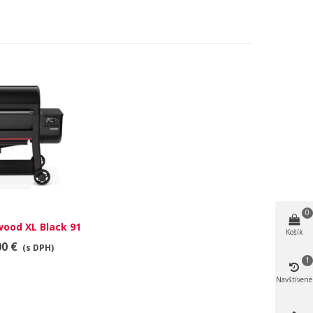
0
ood XL Black 91
Košík
letový gril
00 €
(s DPH)
1
Navštívené