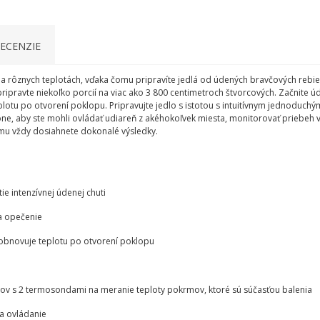
ECENZIE
na rôznych teplotách, vďaka čomu pripravíte jedlá od údených bravčových rebi
pripravte niekoľko porcií na viac ako 3 800 centimetroch štvorcových. Začnite údi
lotu po otvorení poklopu. Pripravujte jedlo s istotou s intuitívnym jednoduchý
ne, aby ste mohli ovládať udiareň z akéhokoľvek miesta, monitorovať priebeh v
omu vždy dosiahnete dokonalé výsledky.
e intenzívnej údenej chuti
a opečenie
a obnovuje teplotu po otvorení poklopu
ov s 2 termosondami na meranie teploty pokrmov, ktoré sú súčasťou balenia
a ovládanie