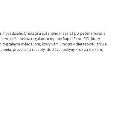
er, hovädzieho brisketu a sušeného mäsa až po pečené kuracie
ť rýchlejšie vďaka regulátoru teploty Rapid React PID, ktorý
m digitálnym ovládačom, ktorý vám umožní vidieť teplotu grilu a
arenia, prezerať si recepty, dostávať pokyny krok za krokom,