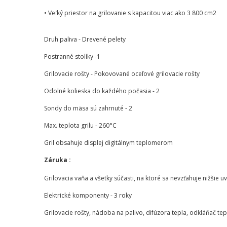
• Veľký priestor na grilovanie s kapacitou viac ako 3 800 cm2
Druh paliva - Drevené pelety
Postranné stolíky -1
Grilovacie rošty - Pokovované oceľové grilovacie rošty
Odolné kolieska do každého počasia - 2
Sondy do mäsa sú zahrnuté - 2
Max. teplota grilu - 260°C
Gril obsahuje displej digitálnym teplomerom
Záruka :
Grilovacia vaňa a všetky súčasti, na ktoré sa nevzťahuje nižšie u
Elektrické komponenty - 3 roky
Grilovacie rošty, nádoba na palivo, difúzora tepla, odkláňač te