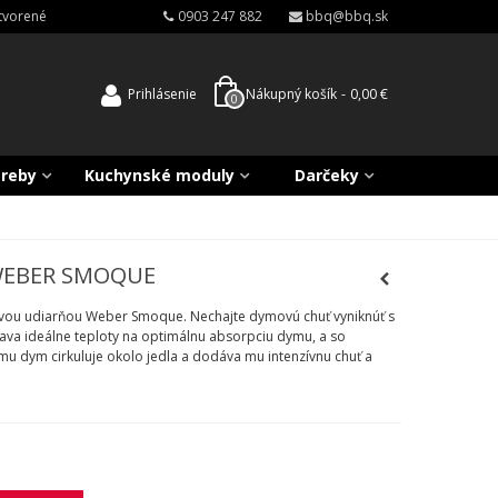
atvorené
0903 247 882
bbq@bbq.sk
Prihlásenie
Nákupný košík
-
0,00 €
0
treby
Kuchynské moduly
Darčeky
WEBER SMOQUE
tovou udiarňou Weber Smoque. Nechajte dymovú chuť vyniknúť s
ava ideálne teploty na optimálnu absorpciu dymu, a so
 dym cirkuluje okolo jedla a dodáva mu intenzívnu chuť a