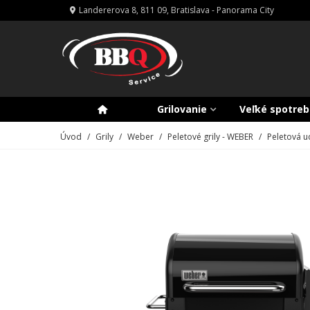
Landererova 8, 811 09, Bratislava - Panorama City
Grilovanie
Veľké spotreb
Úvod
/
Grily
/
Weber
/
Peletové grily - WEBER
/
Peletová 