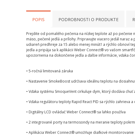
POPIS
PODROBNOSTI O PRODUKTE
R
Prejdite od pomalého pečenia na nízkej teplote až po pečenie 
mäso, pečené jedlá a prílohy. Pripravujte viacero jedál naraz a 
udiareň predhreje za 15 alebo menej minút† a rýchlo obnoví tep
jedla a pripája sa k aplikácii Weber Connect® vo vašom smartfó
upozornenia na dokončenie jedla a ďalšie informácie, vďaka č
• 5-ročná limitovaná záruka
• Nastavenie SmokeBoost udržiava ideálnu teplotu na dosiahnuti
• Vďaka systému SmoqueVent cirkuluje dym, ktorý dodáva chuť 
• Vďaka regulátoru teploty Rapid React PID sa rýchlo zahrieva 
• Digitálny LCD ovládač Weber Connect® sa ľahko používa
• 2 integrované porty na termosondy na meranie teploty pokrm
• Aplikácia Weber Connect® umožňuje diaľkové monitorovanie 