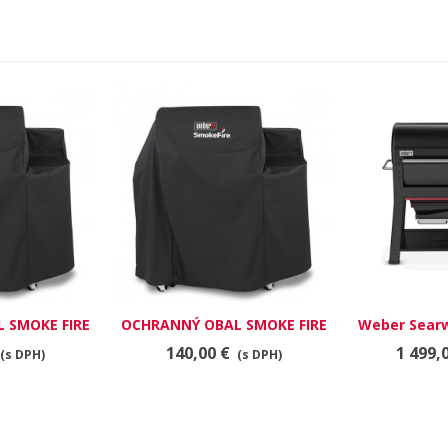
 SMOKE FIRE
OCHRANNÝ OBAL SMOKE FIRE
Weber Searw
EX4
cm, pe
140,00 €
1 499,
(s DPH)
(s DPH)