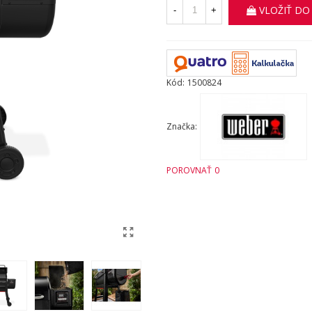
VLOŽIŤ DO
-
+
Kód:
1500824
Značka:
POROVNAŤ
0