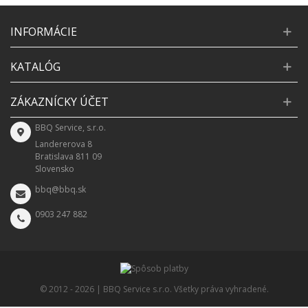
INFORMÁCIE
KATALÓG
ZÁKAZNÍCKY ÚČET
BBQ Service, s.r.o.
Landererova 8
Bratislava 811 09
Slovensko
bbq@bbq.sk
0903 247 882
© 2012 -
2026 | BBQ Service s.r.o. Všetky práva vyhradené.