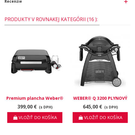
Recenzie
PRODUKTY V ROVNAKEJ KATEGÓRII (16 ):
Premium plancha Weber®
WEBER® Q 3200 PLYNOVÝ
SLATE GP 43 cm
GRIL
399,00 €
645,00 €
(s DPH)
(s DPH)
VLOŽIŤ DO KOŠÍKA
VLOŽIŤ DO KOŠÍKA