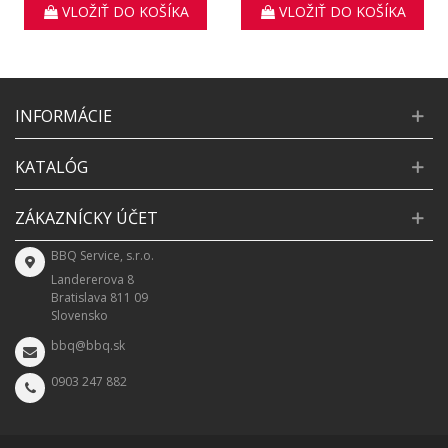
VLOŽIŤ DO KOŠÍKA
VLOŽIŤ DO KOŠÍKA
INFORMÁCIE
KATALÓG
ZÁKAZNÍCKY ÚČET
BBQ Service, s.r.o.
Landererova 8
Bratislava 811 09
Slovensko
bbq@bbq.sk
0903 247 882