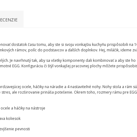
ECENZIE
venovať dostatok času tomu, aby ste si svoju vonkajšiu kuchyňu prispôsobili n
ových rámov, políc do podstavcov a ďalších doplnkov. Hej, miláčik, ideme zv
ch. Je navrhnutý tak, aby sa všetky komponenty dali kombinovať a aby ste ho m
otné EGG. Konfiguráciu či štýl vonkajšej pracovnej plochy môžete prispôsobi
vejúcej ocele, háčiky na náradie a 4 nastaviteľné nohy. Nohy stola a rám sú 
stres, ale rozširovanie prináša potešenie. Okrem toho, rozmery rámu pre EGG 
ocele a háčiky na nástroje
ava koliesok
zvýšenie pevnosti