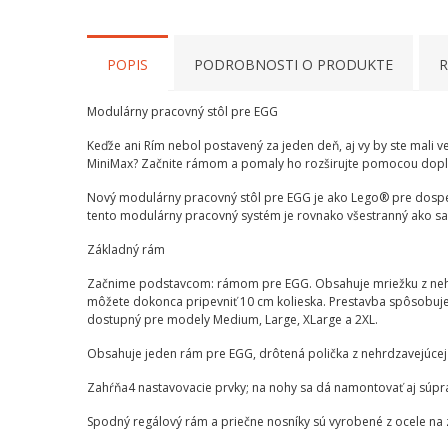
POPIS
PODROBNOSTI O PRODUKTE
R
Modulárny pracovný stôl pre EGG
Keďže ani Rím nebol postavený za jeden deň, aj vy by ste mali 
MiniMax? Začnite rámom a pomaly ho rozširujte pomocou doplnk
Nový modulárny pracovný stôl pre EGG je ako Lego® pre dospelý
tento modulárny pracovný systém je rovnako všestranný ako sam
Základný rám
Začnime podstavcom: rámom pre EGG. Obsahuje mriežku z nehrdza
môžete dokonca pripevniť 10 cm kolieska. Prestavba spôsobuje 
dostupný pre modely Medium, Large, XLarge a 2XL.
Obsahuje jeden rám pre EGG, drôtená polička z nehrdzavejúcej 
Zahŕňa4 nastavovacie prvky; na nohy sa dá namontovať aj súpr
Spodný regálový rám a priečne nosníky sú vyrobené z ocele na 