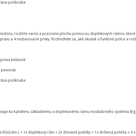
rstva poškriabe
estoru, rozšírte varnú a pracovnú plochu pomocou doplnkových rámov, ktoré m
avu a 4 nastavovacie prvky. Rozhodnite sa, aké vkusné a funkčné police a rošt
úprava koliesok
 pevnosti
rstva poškriabe
asuje ku každému základnému a doplnkovému rámu modulárneho systému Big G
x EGGrám L + 1x doplnkový rám + 2x drevené poličky + 1x drôtená polička + 3 x 