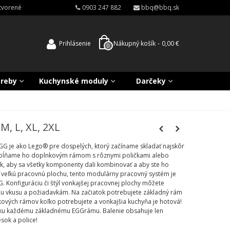
atvorené
0903 247 882
bbq@bbq.sk
Prihlásenie
Nákupný košík
-
0,00 €
0
treby
Kuchynské moduly
Darčeky
, L, XL, 2XL
GG je ako Lego® pre dospelých, ktorý začíname skladať najskôr
ĺňame ho doplnkovým rámom s rôznymi poličkami alebo
ak, aby sa všetky komponenty dali kombinovať a aby ste ho
ať veľkú pracovnú plochu, tento modulárny pracovný systém je
 Konfiguráciu či štýl vonkajšej pracovnej plochy môžete
mu vkusu a požiadavkám. Na začiatok potrebujete základný rám
kových rámov koľko potrebujete a vonkajšia kuchyňa je hotová!
 ku každému základnému EGGrámu. Balenie obsahuje len
sok a police!