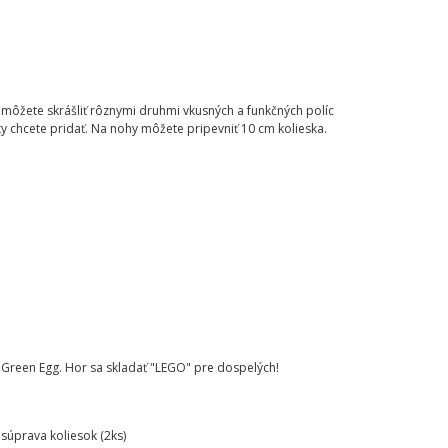
ôžete skrášliť rôznymi druhmi vkusných a funkčných políc
y chcete pridať. Na nohy môžete pripevniť 10 cm kolieska.
reen Egg. Hor sa skladať "LEGO" pre dospelých!
súprava koliesok (2ks)