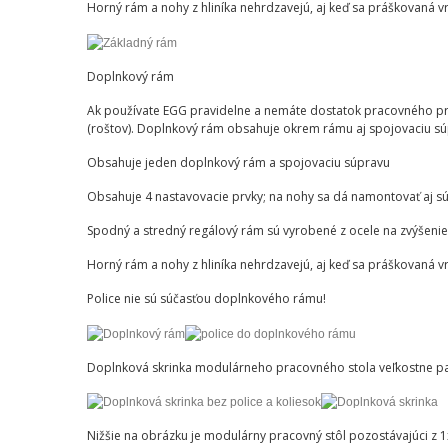
Horný rám a nohy z hliníka nehrdzavejú, aj keď sa práškovaná v
Doplnkový rám
Ak používate EGG pravidelne a nemáte dostatok pracovného pri
(roštov). Doplnkový rám obsahuje okrem rámu aj spojovaciu súpr
Obsahuje jeden doplnkový rám a spojovaciu súpravu
Obsahuje 4 nastavovacie prvky; na nohy sa dá namontovať aj s
Spodný a stredný regálový rám sú vyrobené z ocele na zvýšenie
Horný rám a nohy z hliníka nehrdzavejú, aj keď sa práškovaná v
Police nie sú súčasťou doplnkového rámu!
Doplnková skrinka modulárneho pracovného stola veľkostne p
Nižšie na obrázku je modulárny pracovný stôl pozostávajúci z 1