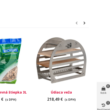
0
evná štiepka 3L
Údiaca veža
hrniec 
Košík
 €
218,49 €
15
(s DPH)
(s DPH)
1
Navštívené