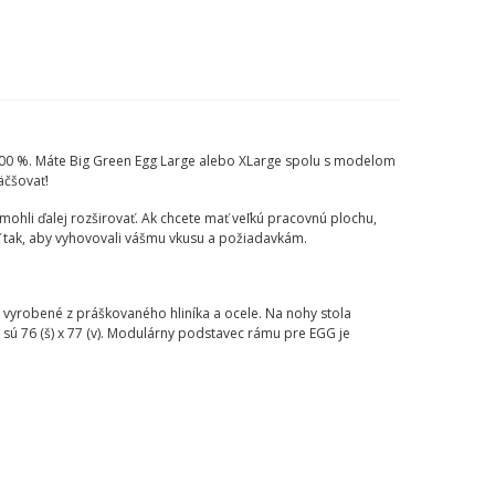
a 100 %. Máte Big Green Egg Large alebo XLarge spolu s modelom
äčšovať!
ohli ďalej rozširovať. Ak chcete mať veľkú pracovnú plochu,
ť tak, aby vyhovovali vášmu vkusu a požiadavkám.
vyrobené z práškovaného hliníka a ocele. Na nohy stola
sú 76 (š) x 77 (v). Modulárny podstavec rámu pre EGG je