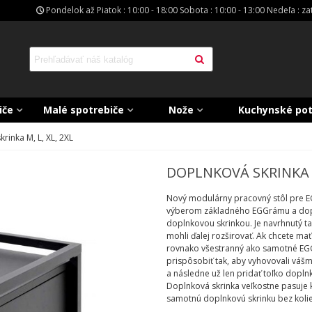
Pondelok až Piatok : 10:00 - 18:00 Sobota : 10:00 - 13:00 Nedeľa : z
iče
Malé spotrebiče
Nože
Kuchynské po
rinka M, L, XL, 2XL
DOPLNKOVÁ SKRINKA M
Nový modulárny pracovný stôl pre E
výberom základného EGGrámu a dop
doplnkovou skrinkou. Je navrhnutý t
mohli ďalej rozširovať. Ak chcete m
rovnako všestranný ako samotné EGG.
prispôsobiť tak, aby vyhovovali váš
a následne už len pridať toľko dopln
Doplnková skrinka veľkostne pasuje
samotnú doplnkovú skrinku bez kolie