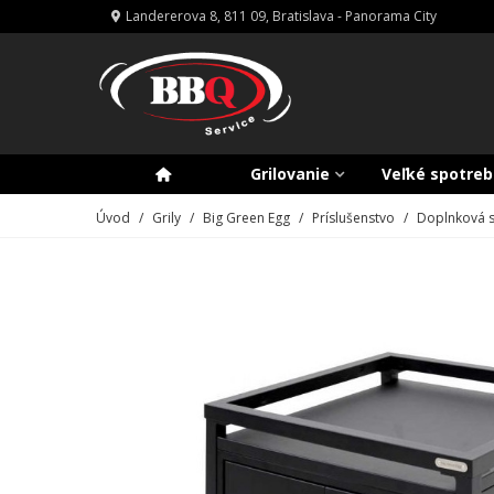
Landererova 8, 811 09, Bratislava - Panorama City
Grilovanie
Veľké spotreb
Úvod
/
Grily
/
Big Green Egg
/
Príslušenstvo
/
Doplnková sk