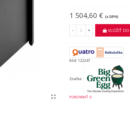
1 504,60 €
(s DPH)
VLOŽIŤ DO
-
+
Kód:
122247
Značka:
POROVNAŤ
0