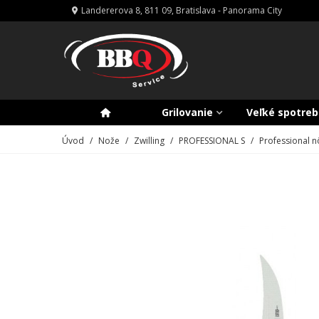
Landererova 8, 811 09, Bratislava - Panorama City
Grilovanie
Veľké spotreb
Úvod
/
Nože
/
Zwilling
/
PROFESSIONAL S
/
Professional n