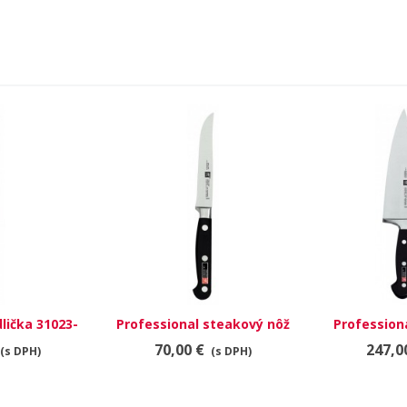
dlička 31023-
Professional steakový nôž
Profession
31028-121
35
70,00 €
247,0
(s DPH)
(s DPH)