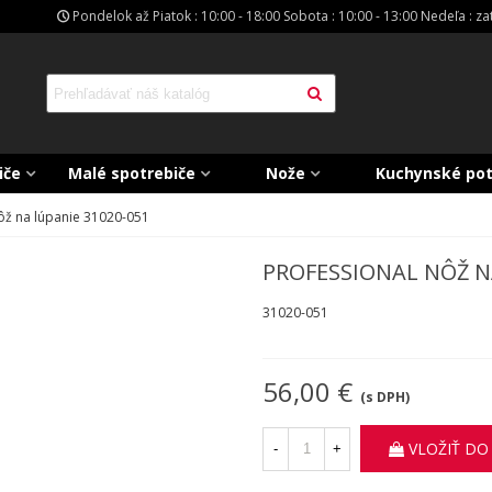
Pondelok až Piatok : 10:00 - 18:00 Sobota : 10:00 - 13:00 Nedeľa : z
iče
Malé spotrebiče
Nože
Kuchynské po
ôž na lúpanie 31020-051
PROFESSIONAL NÔŽ N
31020-051
56,00 €
(s DPH)
VLOŽIŤ DO
-
+