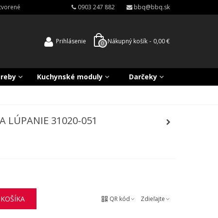
atvorené
0903 247 882
bbq@bbq.sk
Prihlásenie
Nákupný košík
-
0,00 €
0
treby
Kuchynské moduly
Darčeky
A LÚPANIE 31020-051
 KOŠÍKA
QR kód
Zdieľajte