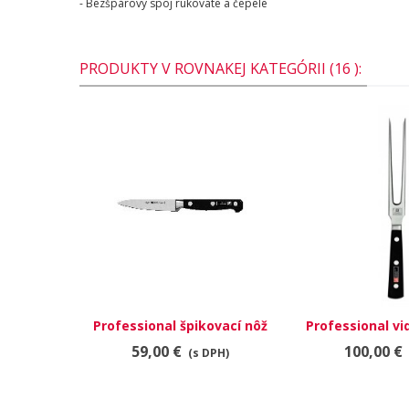
- Bezšpárový spoj rukoväte a čepele
PRODUKTY V ROVNAKEJ KATEGÓRII (16 ):
Professional špikovací nôž
Professional vi
31020-101
181
59,00 €
100,00 €
(s DPH)