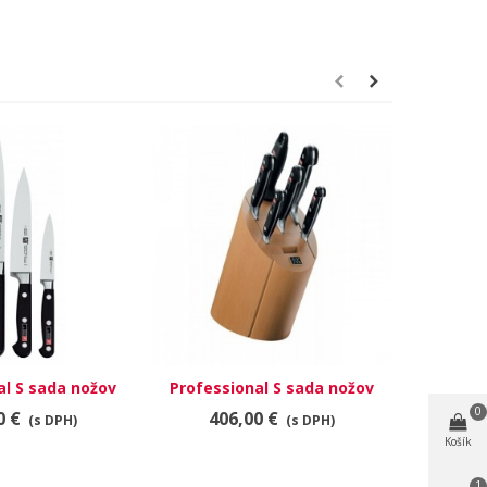
al S sada nožov
Professional S sada nožov
Professi
602-000
35621-000
0
0 €
406,00 €
8
(s DPH)
(s DPH)
Košík
1