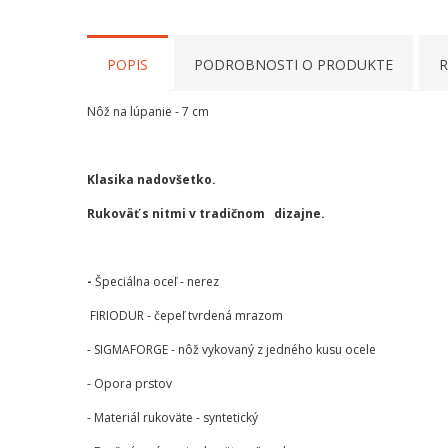
POPIS
PODROBNOSTI O PRODUKTE
R
Nôž na lúpanie - 7 cm
Klasika nadovšetko.
Rukoväť s nitmi v tradičnom dizajne.
-
Špeciálna oceľ - nerez
FIRIODUR - čepeľ tvrdená mrazom
- SIGMAFORGE - nôž vykovaný z jedného kusu ocele
- Opora prstov
- Materiál rukoväte - syntetický