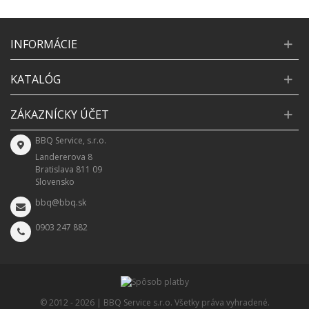
INFORMÁCIE
KATALÓG
ZÁKAZNÍCKY ÚČET
BBQ Service, s.r.o.
Landererova 8
Bratislava 811 09
Slovensko
bbq@bbq.sk
0903 247 882
© 2012 -
2026 | BBQ Service s.r.o. Všetky práva vyhradené.