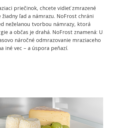
aziaci priečinok, chcete vidieť zmrazené
te žiadny ľad a námrazu. NoFrost chráni
red neželanou tvorbou námrazy, ktorá
gie a občas je drahá. NoFrost znamená: Už
časovo náročné odmrazovanie mraziaceho
na iné vec – a úspora peňazí.