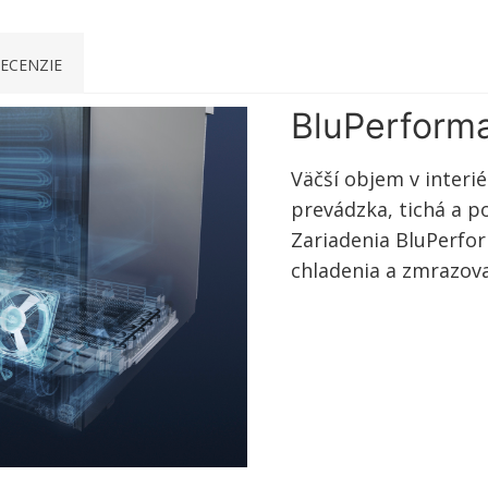
ECENZIE
BluPerform
Väčší objem v interi
prevádzka, tichá a p
Zariadenia BluPerfo
chladenia a zmrazova