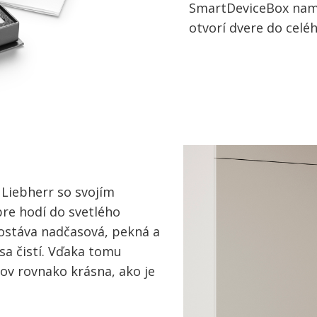
SmartDeviceBox namo
otvorí dvere do celé
 Liebherr so svojím
re hodí do svetlého
ostáva nadčasová, pekná a
 sa čistí. Vďaka tomu
ov rovnako krásna, ako je