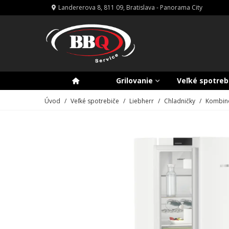
Landererova 8, 811 09, Bratislava - Panorama City
Grilovanie
Veľké spotreb
Úvod
/
Veľké spotrebiče
/
Liebherr
/
Chladničky
/
Kombino