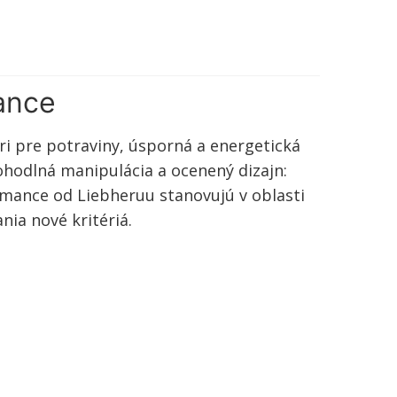
ance
éri pre potraviny, úsporná a energetická
ohodlná manipulácia a ocenený dizajn:
rmance od Liebheruu stanovujú v oblasti
nia nové kritériá.