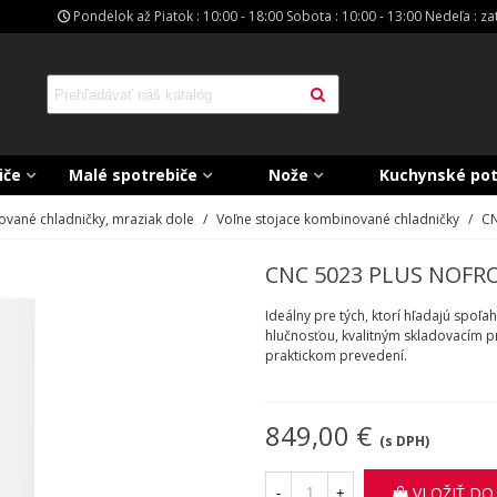
Pondelok až Piatok : 10:00 - 18:00 Sobota : 10:00 - 13:00 Nedeľa : z
iče
Malé spotrebiče
Nože
Kuchynské po
vané chladničky, mraziak dole
/
Voľne stojace kombinované chladničky
/
CN
CNC 5023 PLUS NOFR
Ideálny pre tých, ktorí hľadajú spo
hlučnosťou, kvalitným skladovacím 
praktickom prevedení.
849,00 €
(s DPH)
VLOŽIŤ DO
-
+