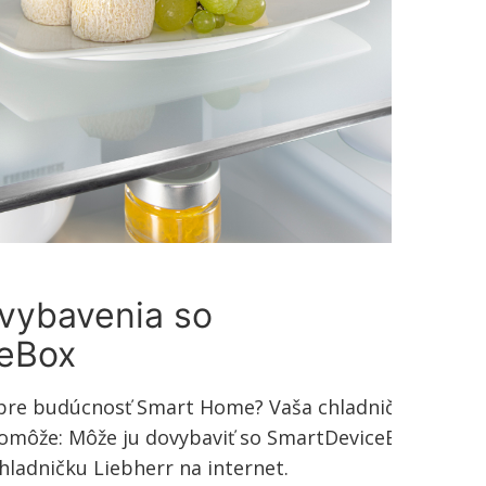
vybavenia so
eBox
 pre budúcnosť Smart Home? Vaša chladnička
omôže: Môže ju dovybaviť so SmartDeviceBox,
hladničku Liebherr na internet.