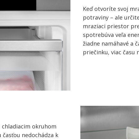
Keď otvoríte svoj mr
potraviny – ale urči
mraziaci priestor p
spotrebúva veľa ener
žiadne namáhavé a 
priečinku, viac času 
 chladiacim okruhom
u časťou nedochádza k