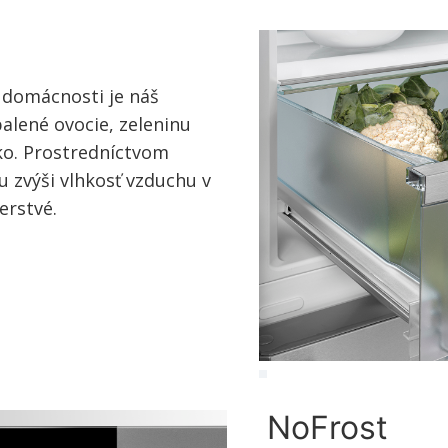
 domácnosti je náš
balené ovocie, zeleninu
tko. Prostredníctvom
 zvýši vlhkosť vzduchu v
erstvé.
NoFrost