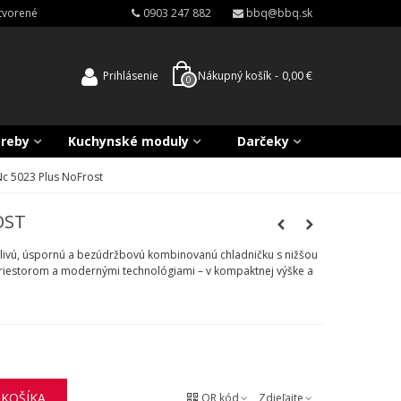
atvorené
0903 247 882
bbq@bbq.sk
Prihlásenie
Nákupný košík
-
0,00 €
0
treby
Kuchynské moduly
Darčeky
c 5023 Plus NoFrost
OST
ľahlivú, úspornú a bezúdržbovú kombinovanú chladničku s nižšou
priestorom a modernými technológiami – v kompaktnej výške a
 KOŠÍKA
QR kód
Zdieľajte