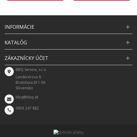
INFORMÁCIE
KATALÓG
ZÁKAZNÍCKY ÚČET
BBQ Service, s.r.o.
Landererova 8
Bratislava 811 09
Slovensko
bbq@bbq.sk
0903 247 882