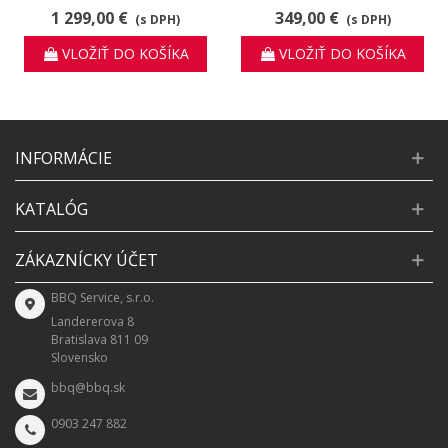
Genesis® EX-325W
Master-Touch, 57 cm,
1 299,00 €
349,00 €
(s DPH)
(s DPH)
Smoke Grey
VLOŽIŤ DO KOŠÍKA
VLOŽIŤ DO KOŠÍKA
INFORMÁCIE
KATALÓG
ZÁKAZNÍCKY ÚČET
BBQ Service, s.r.o.
Landererova 8
Bratislava 811 09
Slovensko
bbq@bbq.sk
0903 247 882