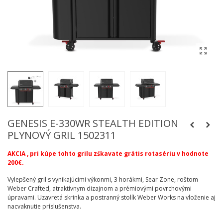
GENESIS E-330WR STEALTH EDITION
PLYNOVÝ GRIL 1502311
AKCIA , pri kúpe tohto grilu zśkavate grátis rotasériu v hodnote
200€.
Vylepšený gril s vynikajúcimi výkonmi, 3 horákmi, Sear Zone, roštom
Weber Crafted, atraktívnym dizajnom a prémiovými povrchovými
úpravami. Uzavretá skrinka a postranný stolík Weber Works na vloženie aj
nacvaknutie príslušenstva.