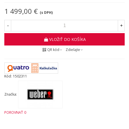
1 499,00 €
(s DPH)
-
+
VLOŽIŤ DO KOŠÍKA
QR kód
Zdieľajte
Kód:
1502311
Značka:
POROVNAŤ
0