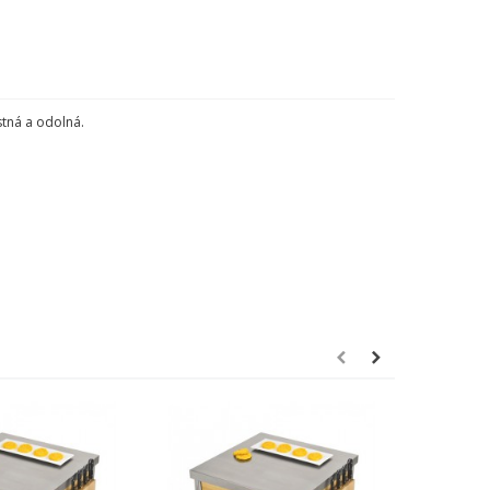
stná
a
odolná
.