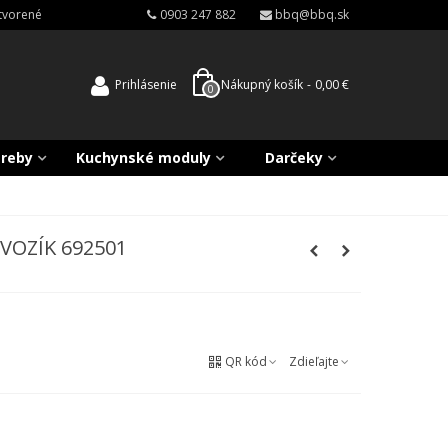
atvorené
0903 247 882
bbq@bbq.sk
Prihlásenie
Nákupný košík
-
0,00 €
0
treby
Kuchynské moduly
Darčeky
VOZÍK 692501
QR kód
Zdieľajte