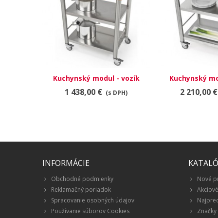
Kuchynský modul - vozík
Kuchynský mo
693700
6877
1 438,00 €
2 210,00 €
(s DPH)
INFORMÁCIE
KATAL
Obchodné podmienky
Nové p
Reklamačný poriadok
Akciov
Spracovanie osobných údajov
Najpre
Používanie súborov Cookies
Značky