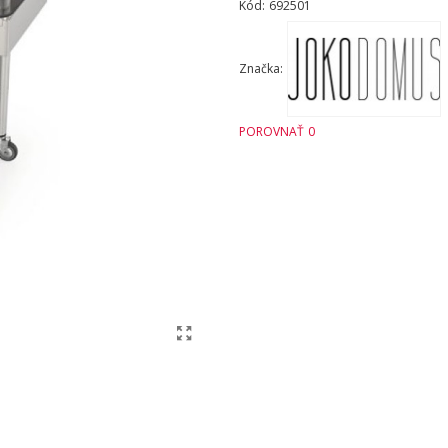
Kód:
692501
Značka:
POROVNAŤ
0