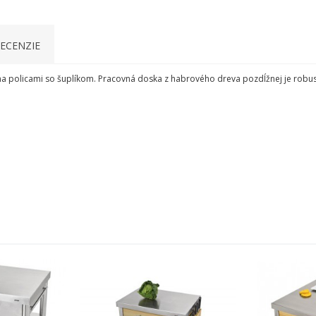
ECENZIE
ma
policami
so šuplíkom
.
Pracovná
doska z
habrového
dreva
pozdĺžnej
je robu