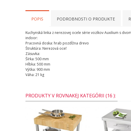
POPIS
PODROBNOSTI O PRODUKTE
R
Kuchynská
linka
z
nerezovej
ocele
série
vozíkov
Auxilium
s
dvo
indoor
:
Pracovná doska
:
hrab
pozdĺžna
drevo
Štruktúra
:
Nerezová
oceľ
Zásuvka
:
Šírka
:
500
mm
Hĺbka
:
500
mm
Výška:
900
mm
Váha
:
21
kg
PRODUKTY V ROVNAKEJ KATEGÓRII (16 ):