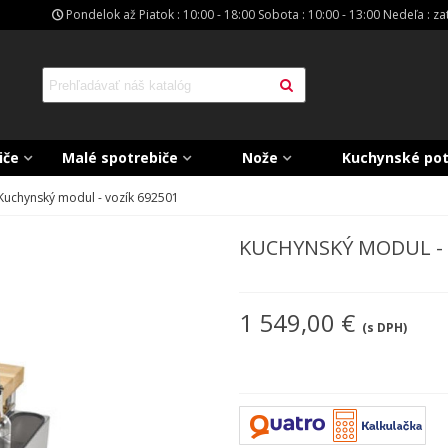
Pondelok až Piatok : 10:00 - 18:00 Sobota : 10:00 - 13:00 Nedeľa : z
iče
Malé spotrebiče
Nože
Kuchynské po
Kuchynský modul - vozík 692501
KUCHYNSKÝ MODUL - 
1 549,00 €
(s DPH)