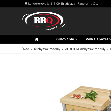
Landererova 8, 811 09, Bratislava - Panorama City
Grilovanie
Veľké spotreb
Úvod
/
Kuchynské moduly
/
AUXILIUM kuchynské moduly
/