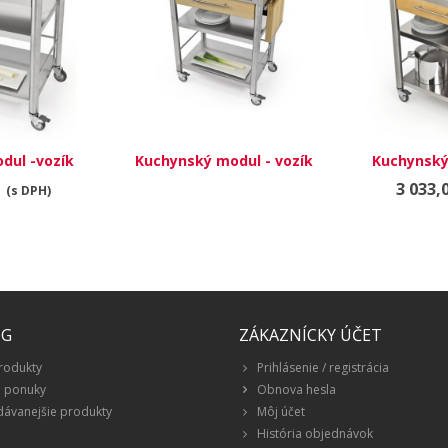
dul -vozík
Kuchynský modul - vozík
Kuchynský
01
691701
6
3 033,
(s DPH)
ÓG
ZÁKAZNÍCKY ÚČET
rodukty
Prihlásenie / registrácia
é ponuky
Obnova hesla
dávanejšie produkty
Môj účet
História objednávok