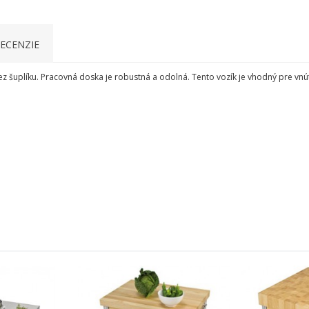
ECENZIE
ez
šuplíku
.
Pracovná doska
je
robustná
a odolná
.
Tento vozík je
vhodný
pre
vnú