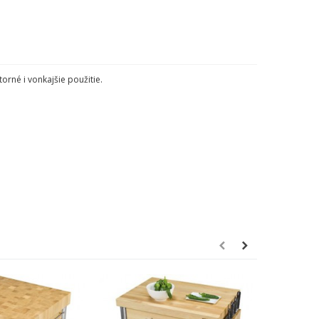
torné
i vonkajšie použitie
.