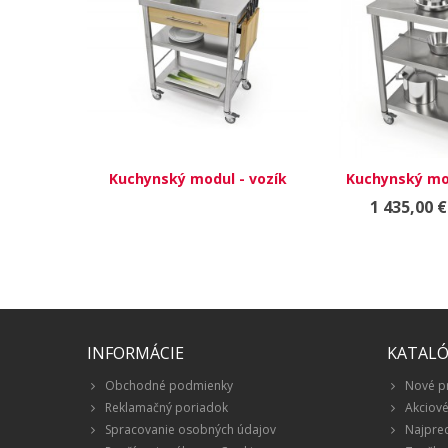
Kuchynský modul - vozík
Kuchynský mod
691701
6877
1 435,00 €
INFORMÁCIE
KATAL
Obchodné podmienky
Nové p
Reklamačný poriadok
Akciov
Spracovanie osobných údajov
Najpre