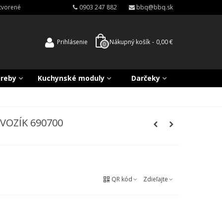
atvorené
0903 247 882
bbq@bbq.sk
Prihlásenie
Nákupný košík
-
0,00 €
0
treby
Kuchynské moduly
Darčeky
VOZÍK 690700
QR kód
Zdieľajte