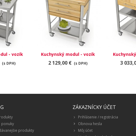
ul - vozík
Kuchynský modul - vozík
Kuchynský
00
692702
6
2 129,00 €
3 033,
(s DPH)
(s DPH)
ÓG
ZÁKAZNÍCKY ÚČET
rodukty
Prihlásenie / registrácia
é ponuky
Obnova hesla
dávanejšie produkty
Môj účet