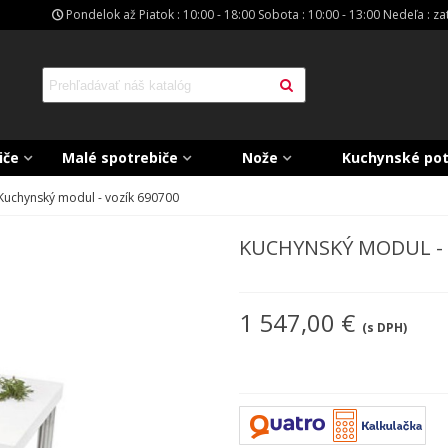
Pondelok až Piatok : 10:00 - 18:00 Sobota : 10:00 - 13:00 Nedeľa : z
iče
Malé spotrebiče
Nože
Kuchynské po
Kuchynský modul - vozík 690700
KUCHYNSKÝ MODUL - 
1 547,00 €
(s DPH)