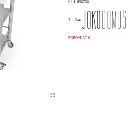
Kód:
690700
Značka:
POROVNAŤ
0