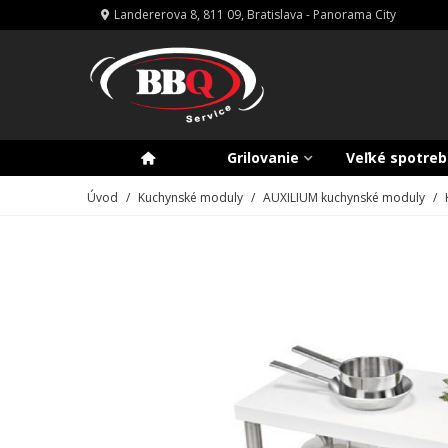
Landererova 8, 811 09, Bratislava - Panorama City
Grilovanie
Veľké spotreb
Úvod
/
Kuchynské moduly
/
AUXILIUM kuchynské moduly
/