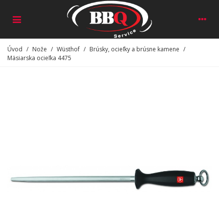
Úvod
/
Nože
/
Wüsthof
/
Brúsky, ocieľky a brúsne kamene
/
Mäsiarska ocieľka 4475