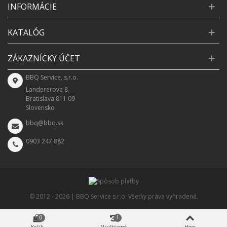
INFORMÁCIE
KATALÓG
ZÁKAZNÍCKY ÚČET
BBQ Service, s.r.o.
Landererova 8
Bratislava 811 09
Slovensko
bbq@bbq.sk
0903 247 882
© 2012 -
2026 | BBQ Service s.r.o. Všetky práva vyhradené.
0
1