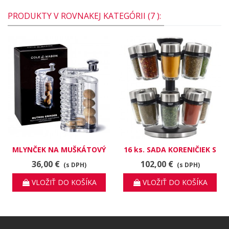
PRODUKTY V ROVNAKEJ KATEGÓRII (7 ):
MLYNČEK NA MUŠKÁTOVÝ
16 ks. SADA KORENIČIEK S
ORECH COLE&MASON
KORENÍM COLE&MASON
36,00 €
102,00 €
(s DPH)
(s DPH)
VLOŽIŤ DO KOŠÍKA
VLOŽIŤ DO KOŠÍKA