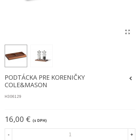
PODTÁCKA PRE KORENIČKY
COLE&MASON
H306129
16,00 €
(s DPH)
-
+