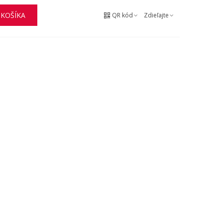
 KOŠÍKA
QR kód
Zdieľajte