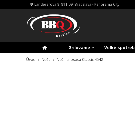
Landererova 8, 811 09, Bratislava - Panorama City
Grilovanie
Veľké spotreb
Úvod
/
Nože
/
Nôž na lososa Classic 4542