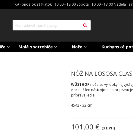
Pondelok až Piatok : 10:00 - 18:00 Sobota : 10:00 - 13:00 Nedeľa : z
iče
Malé spotrebiče
Nože
Kuchynské po
NÔŽ NA LOSOSA CLASS
WÜSTHOF
nože sú výrobky najvyššej
viac než len nástrojom na prípravu j
príprave jedla.
4542 - 32 cm
101,00 €
(s DPH)