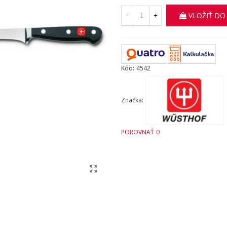
VLOŽIŤ DO
-
+
Kód:
4542
Značka:
POROVNAŤ
0