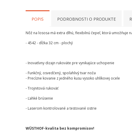
POPIS
PODROBNOSTI O PRODUKTE
R
Nôž na lososa má extra dlhú, flexibilnú čepeľ, ktorá umožňuje n
- 4542 - dĺžka 32 cm - plochý
- Inovatívny dizajn rukoväte pre vynikajúce uchopenie
- Funkčný, osvedčený, spoľahlivý tvar noža
- Precízne kovanie z jedného kusu vysoko uhlíkovej ocele
- Trojnitová rukoväť
- Ľahké brúsenie
- Laserom kontrolované a testované ostrie
WÜSTHOF-kvalita bez kompromisov!