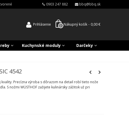
atvorené
0903 247 882
bbq@bbq.sk
Prihlásenie
Nákupný košík
-
0,00 €
0
treby
Kuchynské moduly
Darčeky
IC 4542
 kvality. Precízna výroba s dôrazom na detail robí tieto nože
edla. S nožmi WÜSTHOF zažijete kulinársky zážitok už pri