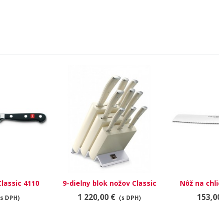
lassic 4110
9-dielny blok nožov Classic
Nôž na chli
Ikon Creme 9874
Creme
1 220,00 €
153,0
(s DPH)
(s DPH)