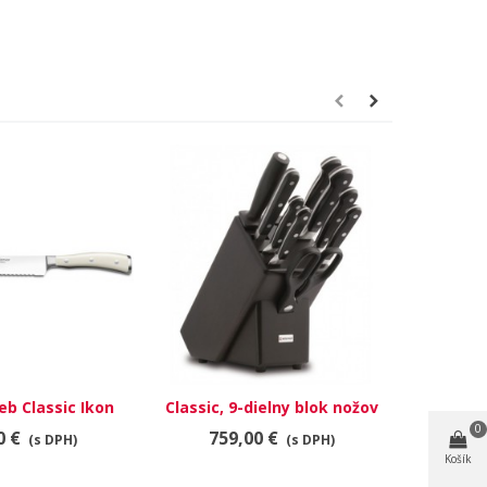
eb Classic Ikon
Classic, 9-dielny blok nožov
Classic, 
 4166-0/23
9843
0
0 €
759,00 €
18
(s DPH)
(s DPH)
Košík